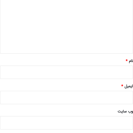
ی
د
گ
ا
ه
*
نام
*
ایمیل
*
وب‌ سایت