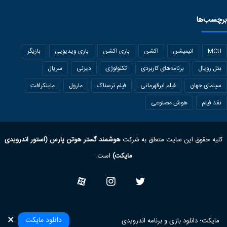
برچسب‌ها
MCU
انیمیشن
اکشن
بازی اکشن
بازی ویدیویی
بازیگر
بتل رویال
برنامه‌های کاربردی
تکنولوژی
دیزنی
سریال
سینمای جهان
فیلم ابرقهرمانی
فیلم ترسناک
مارول
ماینکرافت
نقد فیلم
هوش مصنوعی
کلیه حقوق این سایت متعلق به شرکت
هوشمند گستر هوتن پارس (استور اندرویدی
مایکت)
است.
Twitter
Instagram
آپارات
×
دانلود مایکت
مایکت؛ دانلود بازی‌ و برنامه‌ اندرویدی