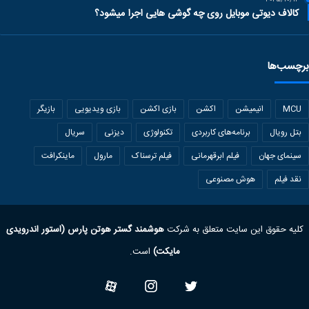
2025/10/12
کالاف دیوتی موبایل روی چه گوشی هایی اجرا میشود؟
برچسب‌ها
MCU
انیمیشن
اکشن
بازی اکشن
بازی ویدیویی
بازیگر
بتل رویال
برنامه‌های کاربردی
تکنولوژی
دیزنی
سریال
سینمای جهان
فیلم ابرقهرمانی
فیلم ترسناک
مارول
ماینکرافت
نقد فیلم
هوش مصنوعی
کلیه حقوق این سایت متعلق به شرکت
هوشمند گستر هوتن پارس (استور اندرویدی
مایکت)
است.
Twitter
Instagram
آپارات