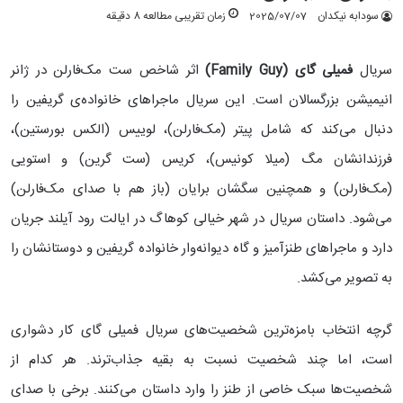
سودابه نیکدان
2025/07/07
زمان تقریبی مطالعه 8 دقیقه
سریال
فمیلی گای (Family Guy)
اثر شاخص ست مک‌فارلن در ژانر
انیمیشن بزرگسالان است. این سریال ماجراهای خانواده‌ی گریفین را
دنبال می‌کند که شامل پیتر (مک‌فارلن)، لوییس (الکس بورستین)،
فرزندانشان مگ (میلا کونیس)، کریس (ست گرین) و استویی
(مک‌فارلن) و همچنین سگشان برایان (باز هم با صدای مک‌فارلن)
می‌شود. داستان سریال در شهر خیالی کوهاگ در ایالت رود آیلند جریان
دارد و ماجراهای طنزآمیز و گاه دیوانه‌وار خانواده گریفین و دوستانشان را
به تصویر می‌کشد.
گرچه انتخاب بامزه‌ترین شخصیت‌های سریال فمیلی گای کار دشواری
است، اما چند شخصیت نسبت به بقیه جذاب‌ترند. هر کدام از
شخصیت‌ها سبک خاصی از طنز را وارد داستان می‌کنند. برخی با صدای