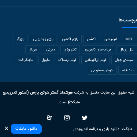
برچسب‌ها
MCU
انیمیشن
اکشن
بازی اکشن
بازی ویدیویی
بازیگر
بتل رویال
برنامه‌های کاربردی
تکنولوژی
دیزنی
سریال
سینمای جهان
فیلم ابرقهرمانی
فیلم ترسناک
مارول
ماینکرافت
نقد فیلم
هوش مصنوعی
کلیه حقوق این سایت متعلق به شرکت
هوشمند گستر هوتن پارس (استور اندرویدی
مایکت)
است.
Twitter
Instagram
آپارات
×
دانلود مایکت
مایکت؛ دانلود بازی‌ و برنامه‌ اندرویدی