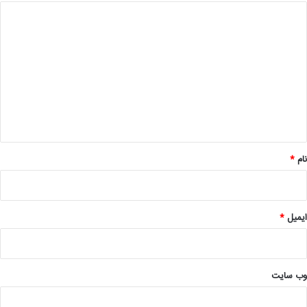
د
ی
د
گ
ا
ه
*
نام
*
ایمیل
*
وب‌ سایت