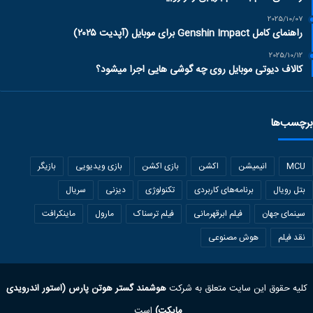
2025/10/07
راهنمای کامل Genshin Impact برای موبایل (آپدیت ۲۰۲۵)
2025/10/12
کالاف دیوتی موبایل روی چه گوشی هایی اجرا میشود؟
برچسب‌ها
MCU
انیمیشن
اکشن
بازی اکشن
بازی ویدیویی
بازیگر
بتل رویال
برنامه‌های کاربردی
تکنولوژی
دیزنی
سریال
سینمای جهان
فیلم ابرقهرمانی
فیلم ترسناک
مارول
ماینکرافت
نقد فیلم
هوش مصنوعی
کلیه حقوق این سایت متعلق به شرکت
هوشمند گستر هوتن پارس (استور اندرویدی
مایکت)
است.