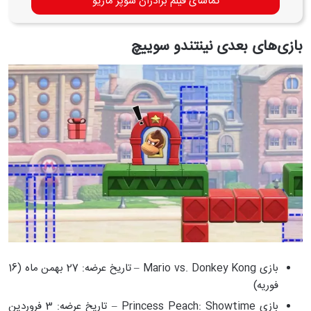
تماشای فیلم برادران سوپر ماریو
بازی‌های بعدی نینتندو سوییچ
بازی Mario vs. Donkey Kong – تاریخ عرضه: 27 بهمن ماه (16
فوریه)
بازی Princess Peach: Showtime – تاریخ عرضه: 3 فروردین