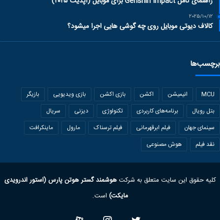
راهنمای کامل Genshin Impact برای موبایل (آپدیت ۲۰۲۵)
2025/10/12
کالاف دیوتی موبایل روی چه گوشی هایی اجرا میشود؟
برچسب‌ها
MCU
انیمیشن
اکشن
بازی اکشن
بازی ویدیویی
بازیگر
بتل رویال
برنامه‌های کاربردی
تکنولوژی
دیزنی
سریال
سینمای جهان
فیلم ابرقهرمانی
فیلم ترسناک
مارول
ماینکرافت
نقد فیلم
هوش مصنوعی
کلیه حقوق این سایت متعلق به شرکت
هوشمند گستر هوتن پارس (استور اندرویدی
مایکت)
است.
Twitter
Instagram
آپارات