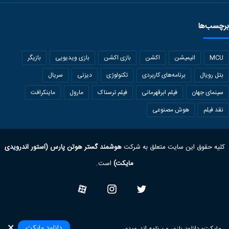
برچسب‌ها
MCU
انیمیشن
اکشن
بازی اکشن
بازی ویدیویی
بازیگر
بتل رویال
برنامه‌های کاربردی
تکنولوژی
دیزنی
سریال
سینمای جهان
فیلم ابرقهرمانی
فیلم ترسناک
مارول
ماینکرافت
نقد فیلم
هوش مصنوعی
کلیه حقوق این سایت متعلق به شرکت
هوشمند گستر هوتن پارس (استور اندرویدی
مایکت)
است.
Twitter
Instagram
آپارات
×
دانلود مایکت
مایکت؛ دانلود بازی‌ و برنامه‌ اندرویدی