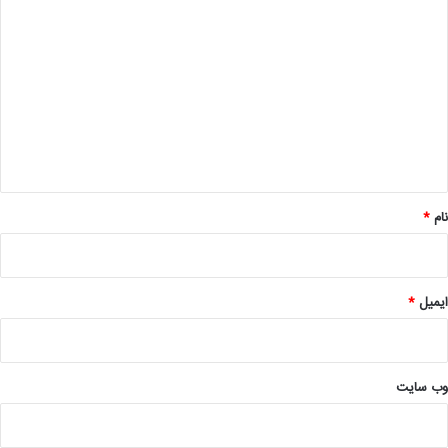
د
ی
د
گ
ا
ه
*
نام
*
ایمیل
*
وب‌ سایت