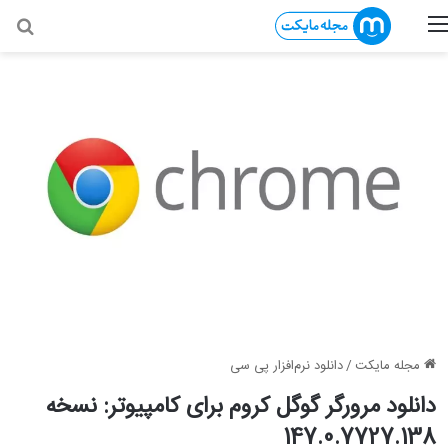
منو
جس
مجله مایکت
/
دانلود نرم‌افزار پی سی
دانلود مرورگر گوگل کروم برای کامپیوتر: نسخه
147.0.7727.138