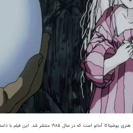
انیمیشنی ژاپنی به کارگردانی مامورو اوشی و با طراحی هنری ی