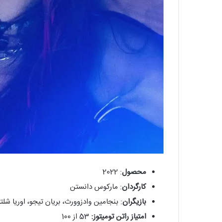
محصول
: 2022
کارگردان
: مارکوس دانستن
بازیگران
: بنجامین وادزوورث، بریان تیجو، اوریا شلت
امتیاز راتن تومیتوز:
53 از 100