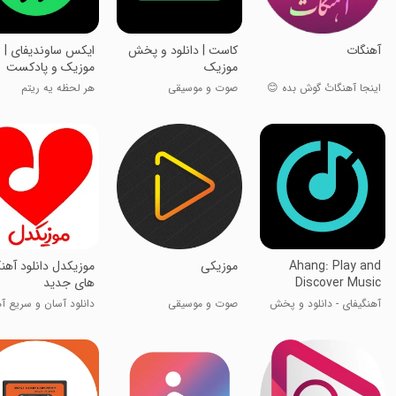
‏آهنگات
‏‏‏‏‏کاست | دانلود و پخش
‏‏‏‏‏‏‏‏‏‏‏‏‏ایکس ساوندیفای |
موزیک
موزیک و پادکست
اینجا آهنگاتُ گوش بده 😊
صوت و موسیقی
هر لحظه یه ریتم
Ahang: Play and
موزیکی
موزیکدل دانلود آهن
Discover Music
های جدید
آهنگیفای - دانلود و پخش
صوت و موسیقی
دانلود آسان و سریع آ
آهنگ