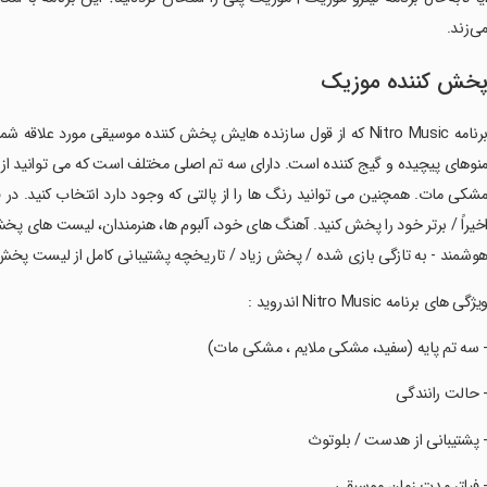
ی‌زند.
خش کننده موزیک
‏‏‏‏برنامه Nitro Music که از قول سازنده هایش پخش کننده موسیقی مورد
نوهای پیچیده و گیج کننده است. دارای سه تم اصلی مختلف است که می توانید از بی
شکی مات. همچنین می توانید رنگ ها را از پالتی که وجود دارد انتخاب کنید. در 
خیراً / برتر خود را پخش کنید. آهنگ های خود، آلبوم ها، هنرمندان، لیست های پخ
وشمند - به تازگی بازی شده / پخش زیاد / تاریخچه پشتیبانی کامل از لیست پ
‏‏‏ویژگی های برنامه Nitro Music اندروید :
‏‏‏- سه تم پایه (سفید، مشکی ملایم ، مشکی مات)
‏‏‏- حالت رانندگی
‏‏‏- پشتیبانی از هدست / بلوتوث
‏‏‏- فیلتر مدت زمان موسیقی