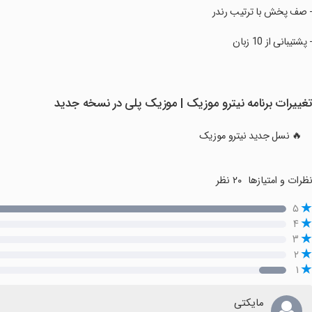
‏‏‏- صف پخش با ترتیب رندر
‏‏‏- پشتیبانی از 10 زبان
غییرات برنامه ‏نیترو موزیک | موزیک پلی در نسخه جدید
🔥 نسل جدید نیترو موزیک
ظرات و امتیازها
۲۰ نظر
۵
۴
۳
۲
۱
مایکتی