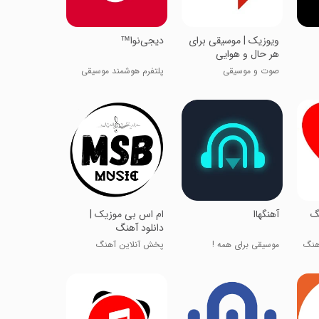
ویوزیک | موسیقی برای
دیجی‌نوا™
هر حال و هوایی
صوت و موسیقی
پلتفرم هوشمند موسیقی
گ
‏آهنگهاا
‏‏ام اس بی موزیک |
دانلود آهنگ
هنگ
موسیقی برای همه !
پخش آنلاین آهنگ