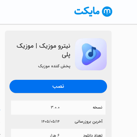
‏نیترو موزیک | موزیک
پلی
〈
پخش کننده موزیک
نصب
نسخه
۳.۰.۰
خ
‏
آخرین بروزرسانی
۱۴۰۵/۰۵/۱۴
تعداد دانلود
۶ هزار
آ