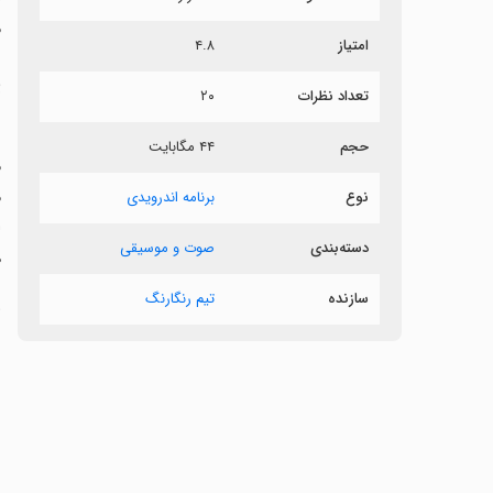
م
امتیاز
۴.۸
پ
تعداد نظرات
۲۰
حجم
۴۴ مگابایت
م
م
نوع
برنامه اندرویدی
ا
دسته‌بندی
صوت و موسیقی
ه
سازنده
تیم رنگارنگ
‏
‏
‏
‏
‏