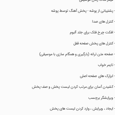
‏‏‏- پشتیبانی از پوشه - پخش آهنگ توسط پوشه
‏‏‏- کنترل های صدا
‏‏‏- افکت چرخ فلک برای جلد آلبوم
‏‏‏- کنترل های پخش صفحه قفل
‏‏‏- صفحه متن ترانه (بارگیری و همگام سازی با موسیقی)
‏‏‏- تایمر خواب
‏‏‏- ابزارک های صفحه اصلی
‏‏‏- کشیدن آسان برای مرتب کردن لیست پخش و صف پخش
‏‏‏- ویرایشگر برچسب
‏‏‏- ایجاد ، ویرایش ، وارد کردن لیست های پخش