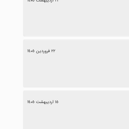
٢٣ اردیبهشت ١٤٠٥
٢٢ فروردین ١٤٠٥
١٥ اردیبهشت ١٤٠٥