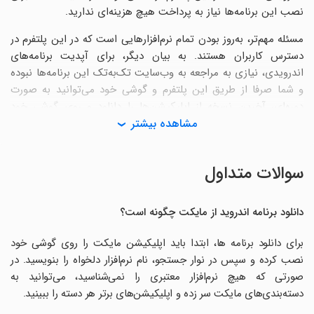
نصب این برنامه‌ها نیاز به پرداخت هیچ هزینه‌ای ندارید.
مسئله مهم‌تر، به‌روز بودن تمام نرم‌افزارهایی است که در این پلتفرم در
دسترس کاربران هستند. به بیان دیگر، برای آپدیت برنامه‌های
اندرویدی، نیازی به مراجعه به وب‌سایت تک‌به‌تک این برنامه‌ها نبوده
و شما صرفا از طریق این پلتفرم و گوشی خود می‌توانید به صورت
دوره‌ای، آخرین نسخه از اپلیکیشن‌ها را دانلود و روی گوشی خود
نصب کنید. خوشبختانه، مایکت از سیستم هوش مصنوعی بهره می‌برد
مشاهده بیشتر
تا اطلاعات با بالاترین سرعت ممکن رد و بدل شده و بر روی گوشی
نصب شوند.
سوالات متداول
بسیاری از افراد در مورد امنیت اپلیکیشن‌هایی که بر روی این پلتفرم
ارائه می‌شود، نگران هستند؛ در این مورد باید گفت که مایکت از یک
دانلود برنامه اندروید از مایکت چگونه است؟
سپر امنیتی بسیار ویژه برخوردار است که پیش از انتشار محتوا، تمام
نرم‌افزارها را به صورت تک‌به‌تک اسکن می‌کند تا هیچ ویروس، بد‌افزار
برای دانلود برنامه ها، ابتدا باید اپلیکیشن مایکت را روی گوشی خود
یا فایل مخربی همراه با این برنامه‌ها روی گوشی کاربران نصب نشود.
نصب کرده و سپس در نوار جستجو، نام نرم‌افزار دلخواه را بنویسید. در
صورتی که هیچ نرم‌افزار معتبری را نمی‌شناسید، می‌توانید به
به علاوه، کاربران می‌توانند در صورت مواجهه با هرگونه مشکل در
دسته‌بندی‌های مایکت سر زده و اپلیکیشن‌های برتر هر دسته را ببینید.
زمینه نصب برنامه اندروید روی گوشی خود، با تیم مایکت ارتباط
برقرار کرده و از کارشناسان این مجموعه برای حل مشکل، کمک