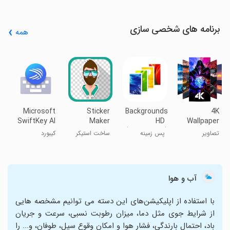
اول)
بجای همه
پیشرفته
کاربردی
انتقال و
دریافت سریع
فایل
برنامه های شخصی سازی
همه
™
s
&
ز
s
ز
Microsoft
Sticker
Backgrounds
4K
SwiftKey AI
Maker
HD
Wallpaper
Keyboard
(Wallpapers)
Expert
تصاویر
پس زمینه
ساخت استیکر
کیبورد
پس‌زمینه 4K
اچ‌دی
واتساپ
سوئیفت‌کی
آب و هوا
با استفاده از اپلیکیشن‌های این دسته می توانیم مشخصه هایی
از شرایط جوی مثل دما، میزان رطوبت نسبی، سرعت و جریان
باد، احتمال بارندگی، فشار هوا و امکان وقوع سیل، طوفان، و... را