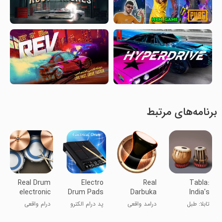
برنامه‌های مرتبط
Real Drum
Electro
Real
Tabla:
electronic
Drum Pads
Darbuka
India's
drums set
mystical
تابلا: طبل
درامد واقعی
پد درام الکترو
درام واقعی
drum
اسرارآمیز هند