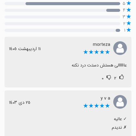
۵
۴
۳
۲
۱
morteza
١١ اردیبهشت ١٤٠٥
★★★★★
عاااااالی هستش دستت درد نکنه
۰
۲
y v a
٢٥ دی ١٤٠٣
★★★★★
‏✗ ندیدم