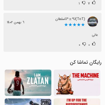
۱
۷
(ToT)U^ェ^Uسلطان
٦ بهمن ١٤٠٢
★★★★★
عالی
۰
۰
رایگان تماشا کن