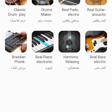
Classic
Drums
Real Pads:
Real Guitar:
Drum: play
Maker:
electro
acoustic
drums
Drum
octapads
electric
گیتار واقعی
پدهای واقعی:
سازنده درام:
درام کلاسیک:
simulator
DJ
درام‌های
شبیه‌ساز درام
نواختن درام
الکترونیکی
دی‌جی
Brazilian
Real Piano
Harmony:
Real Bass
Phonk:
electronic
Relaxing
electric
beat maker
keyboard
Music
bass guitar
گیتار باس
هماهنگی:
کیبورد
برزیلی فُنک:
Puzzle
واقعی
معمای موسیقی
الکترونیکی پیانو
سازنده بیت
آرامش‌بخش
واقعی