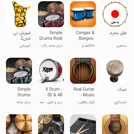
‏‏طبل محرم
Congas &
Simple
اموزش نی
Bongos:
Drums Rock
انبان2
- Drum Set
percussions
مذهبی
کانگاها و
درام ساده راک -
آموزشی
بونگوها:
ست درام
سازهای کوبه‌ای
‏تمبک
Real Guitar
X Drum -
Simple
Drums
3D & AR
- Music
Basic - 3D
Band Game
استراتژی
گیتار واقعی -
درم و طبل - سه
درام ساده
Drums
بازی گروه
بعدی و واقعیت
مقدماتی
موسیقی
افزوده