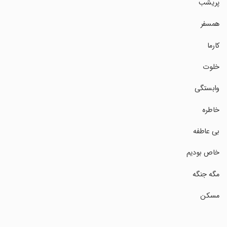
‏پریشب
‏همسفر
‏کارما
‏خلوت
‏وابستگی
‏خاطره
‏بی عاطفه
‏خاص بودیم
‏مگه جنگه
‏مسکن