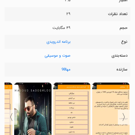
امتیاز
۴.۵
تعداد نظرات
۲۹
حجم
۴۹ مگابایت
نوع
برنامه اندرویدی
دسته‌بندی
صوت و موسیقی
سازنده
مها98
〉
〈