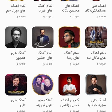
آهنگ علی
آهنگ های
تمام آهنگ
‏‏تمام آهنگ
عبدالمالکی«کامل»
محسن یگانه
های فرزاد
های مهراد جم
::بدون
فرزین غیر
صوت و
صوت و
صوت و
صوت و
اینترنت
رسمی
موسیقی
موسیقی
موسیقی
موسیقی
تمام آهنگ
تمام آهنگ
تمام آهنگ
آهنگ های
های ماکان بند
های رضا
های افشین
همایون
غیر رسمی
بهرام غیر
آذری غیر
شجریان
صوت و
صوت و
صوت و
صوت و
رسمی
رسمی
گلچین
موسیقی
موسیقی
موسیقی
موسیقی
آهنگ های
گلچین آهنگ
‏آهنگ های
آهنگ های
مجید خراطها
کسری زاهدی
هوروش بند
علی
(آفلاین)
::بدون
غیر رسمی
عبدالمالکی
صوت و
صوت و
صوت و
صوت و