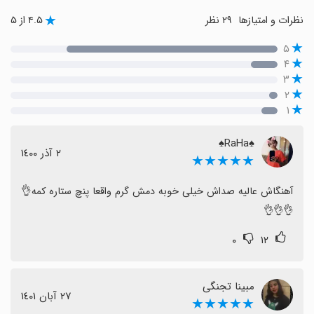
نظرات و امتیازها
۲۹ نظر
۴.۵ از ۵
۵
۴
۳
۲
۱
♠RaHa♠
٢ آذر ١٤٠٠
★★★★★
آهنگاش عالیه صداش خیلی خوبه دمش گرم واقعا پنچ ستاره کمه👌
👌👌👌
۰
۱۲
مبینا تجنگی
٢٧ آبان ١٤٠١
★★★★★