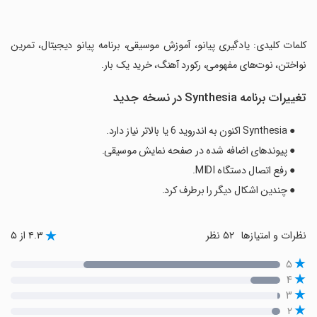
‏کلمات کلیدی: یادگیری پیانو، آموزش موسیقی، برنامه پیانو دیجیتال، تمرین
نواختن، نوت‌های مفهومی، رکورد آهنگ، خرید یک بار.
تغییرات برنامه Synthesia در نسخه جدید
● Synthesia اکنون به اندروید 6 یا بالاتر نیاز دارد.
● پیوندهای اضافه شده در صفحه نمایش موسیقی.
● رفع اتصال دستگاه MIDI.
● چندین اشکال دیگر را برطرف کرد.
نظرات و امتیازها
۵۲ نظر
۴.۳ از ۵
۵
۴
۳
۲