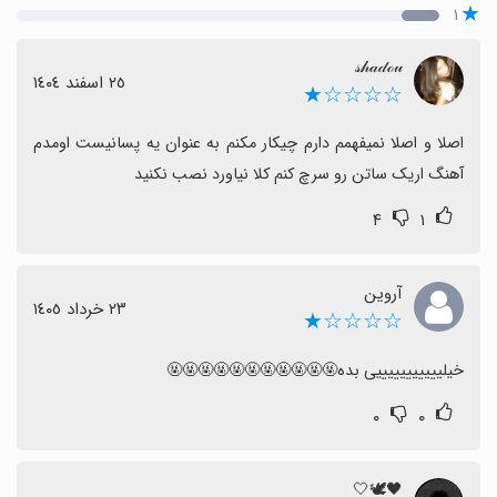
۱
𝓈𝒽𝒶𝒹ℴ𝓊
٢٥ اسفند ١٤٠٤
☆☆☆☆★
اصلا و اصلا نمیفهمم دارم چیکار مکنم به عنوان یه پسانیست اومدم 
آهنگ اریک ساتن رو سرچ کنم کلا نیاورد نصب نکنید
۴
۱
آروین
٢٣ خرداد ١٤٠٥
☆☆☆☆★
خیلیییییییییییی بده🤬🤬🤬🤬🤬🤬🤬🤬🤬🤬🤬
۰
۰
🖤🕊🤍