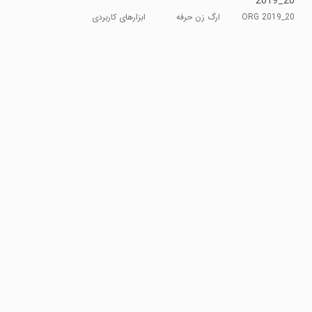
2019_20
\Tabla
ORG 2019_20
ارگ زن حرفه
ابزارهای کاربردی
Piano
\پیانو گیتار رباب
ای شو
Guitar
Robab