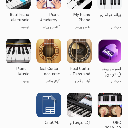
پیانو حرفه ای
My Piano
Piano
Real Piano
electronic
Academy -
Phone
keyboard
Learn Piano
صوت و
تلفن پیانوی
آکادمی پیانو -
کیبورد
موسیقی
من
یادگیری پیانو
الکترونیکی پیانو
واقعی
‏آموزش پیانو
Real Guitar
Real Guitar:
Piano -
(پیانو من)
- Tabs and
acoustic
Music
Keyboard &
electric
chords!
صوت و
گیتار واقعی -
گیتار واقعی
پیانو
Tiles
موسیقی
آکوردها و
نت‌ها!
ORG
ارگ حرفه ای
GnaCAD