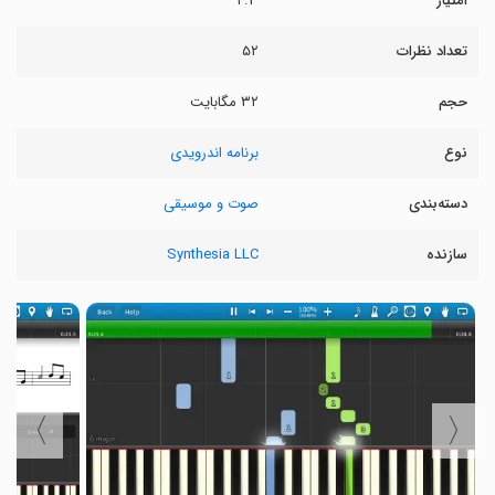
امتیاز
۴.۳
تعداد نظرات
۵۲
حجم
۳۲ مگابایت
نوع
برنامه اندرویدی
دسته‌بندی
صوت و موسیقی
سازنده
Synthesia LLC
〉
〈