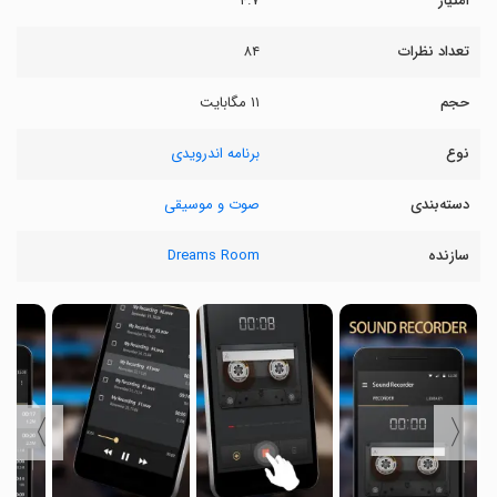
امتیاز
۴.۷
تعداد نظرات
۸۴
حجم
۱۱ مگابایت
نوع
برنامه اندرویدی
دسته‌بندی
صوت و موسیقی
سازنده
Dreams Room
〉
〈