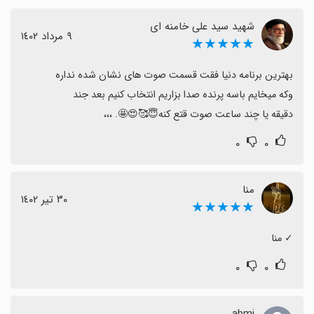
شهید سید علی خامنه ای
٩ مرداد ١٤٠٢
★★★★★
دقیقه یا چند ساعت صوت قتع کنه😇🥰😍🤩. ،،،
۰
۰
منا
٣٠ تیر ١٤٠٢
★★★★★
‏✓ منا
۰
۰
abmi