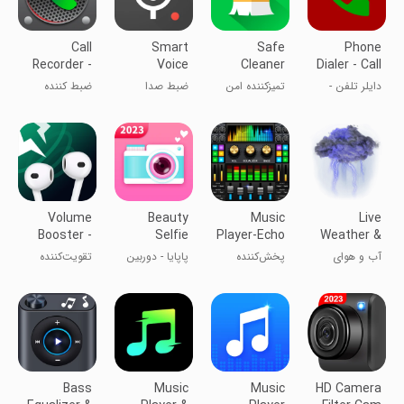
Call
Smart
Safe
Phone
Recorder -
Voice
Cleaner
Dialer - Call
CallsBox
Recorder
Plus
Recorder
دایلر تلفن -
تمیزکننده امن
ضبط صدا
ضبط کننده
ضبط تماس
پلاس
هوشمند
تماس -
CallBox
Volume
Beauty
Music
Live
Booster -
Selfie
Player-Echo
Weather &
Sound
Camera -
Audio
Weather
آب و هوای
پخش‌کننده
پاپایا - دوربین
تقویت‌کننده
Speaker
Papaya
Player
Radar
زنده و رادار آب
موسیقی-
سلفی
صدا - بلندگو
و هوا
پخش‌کننده
صدای اکو
Bass
Music
Music
HD Camera