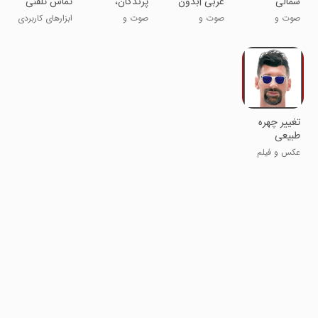
شمالی
عربی |بدون
پرندگان،
تماس تلفنی
اینترنت
حیوانات و
صوت و
صوت و
صوت و
ابزارهای کاربردی
حشرات
موسیقی
موسیقی
موسیقی
تغییر چهره
طبیعی
عکس و فیلم