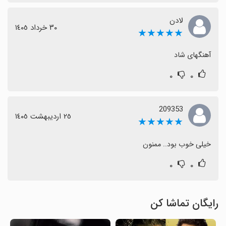
لادن
٣٠ خرداد ١٤٠٥
★★★★★
آهنگهای شاد
۰
۰
209353
٢٥ اردیبهشت ١٤٠٥
★★★★★
خیلی خوب بود.. ممنون
۰
۰
رایگان تماشا کن