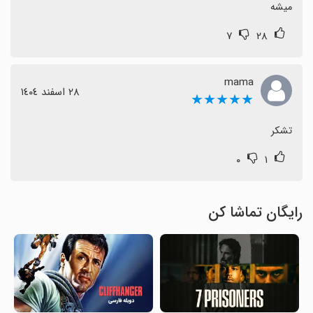
میشه
۷
۲۸
mama
٢٨ اسفند ١٤٠٤
★★★★★
تشکر
۰
۱
رایگان تماشا کن