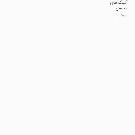
آهنگ های
محسن
چاوشی
صوت و
(آفلاین)
موسیقی