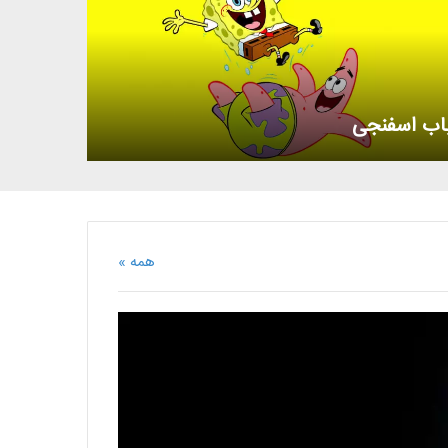
اب اسفنجی
همه »