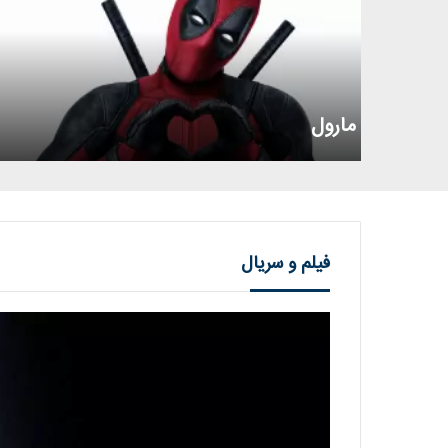
مارول
فیلم و سریال