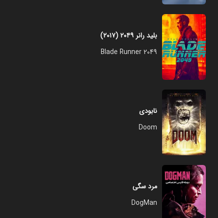
بلید رانر ۲۰۴۹ (۲۰۱۷)
Blade Runner 2049
نابودی
Doom
مرد سگی
DogMan