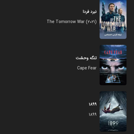
نبرد فردا
The Tomorrow War (2021)
تنگه وحشت
Cape Fear
۱۸۹۹
1899