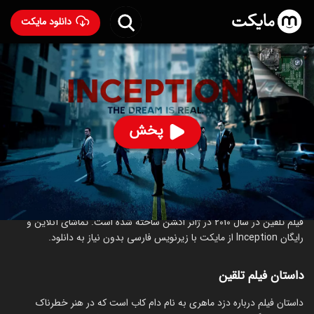
دانلود مایکت
فیلم تلقین
- Inception 2010
93
۸.۸
۴۲۵
%
پخش
ساخت آمریکا سال 2010
رده سنی ۱۳+
اکشن
ماجراجویی
علمی‌تخیلی
درباره فیلم تلقین
فیلم تلقین در سال 2010 در ژانر اکشن ساخته شده است. تماشای آنلاین و
رایگان Inception از مایکت با زیرنویس فارسی بدون نیاز به دانلود.
داستان فیلم تلقین
داستان فیلم درباره دزد ماهری به نام دام کاب است که در هنر خطرناک