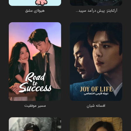
آرکنایتز: پیش درآمد سپیده دم
هیولای عشق
افسانه شیان
مسیر موفقیت