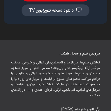
تفاوتی ندارد به دنبال چه ژانری برای تماشای سریال‌های خارجی باشید؛
مایکت برای تمام سلیقه‌ها، آثار متنوعی را در نظر گرفته است. کافیست ژانر
دانلود نسخه تلویزیون TV
مدنظر خود را در مایکت جست و جو کرده و با انبوهی از سریال‌های جذاب
قدیمی یا جدید و ساخت کشورهای مختلف مانند ترکیه، کره، هند، آمریکا،
انگلیس، فرانسه، چین و ژاپن مواجه شوید. این آثار در ژانرهای درام، کمدی،
اکشن،
تخیلی
، ترسناک، عاشقانه، هیجان‌انگیز، تاریخی و انیمیشن در اختیار
شما عزیزان قرار دارد و هر چند وقت یک بار نیز به‌روزرسانی می‌شوند.
بررسی پربازدیدترین سریال‌های خارجی در مایکت
برخی از فیلم و سریال‌های خارجی به دلایل مختلفی از جمله وجود بازیگران
سرویس فیلم و سریال مایکت:
مطرح، شخصیت‌پردازی مناسب، سکانس‌هایی جذاب، جلوه‌های ویژه و
تماشای فیلم‌ها، سریال‌ها و انیمیشن‌های ایرانی و خارجی. مایکت
داستان‌های پر تب و تاب نزد کاربران مایکت طرفداران زیادی دارند. اگر هنوز
در کنار ارائه اپلیکیشن‌ها و بازی‌ها، دسترسی آسان و سریع شما به
نمی‌دانید کدام فیلم و سریال رایگان مایکت را تماشا کنید، بد نیست با
جدیدترین فیلم‌ها، سریال‌ها و انیمیشن‌های ایرانی و خارجی را
پربازدیدترین‌ها آغاز کنید که در این قسمت به چند نمونه از آن‌ها به همراه
فراهم می‌کند. مجموعه‌ای متنوع از فیلم‌ها و سریال‌های روز دنیا را
جزئیات کامل اشاره خواهد شد.
به صورت دوبله‌شده در مایکت تماشا کنید. بهترین فیلم‌ها و
فلش
سریال‌های ایرانی، آمریکایی، ترکی، کره‌ای، هندی و ...، در ژانرهای
مختلف.
فلش یک اسپین آف از سریال پیکان (Arrow) است که قسمت اول آن در
سال 2014 در دسترس قرار گرفت. داستان این فیلم در مورد ابرقهرمانی به نام
بری آلن ملقب به فلش است که البته در یک آزمایشگاه و بعد از انفجاری
قانون حق نشر (DMCA)