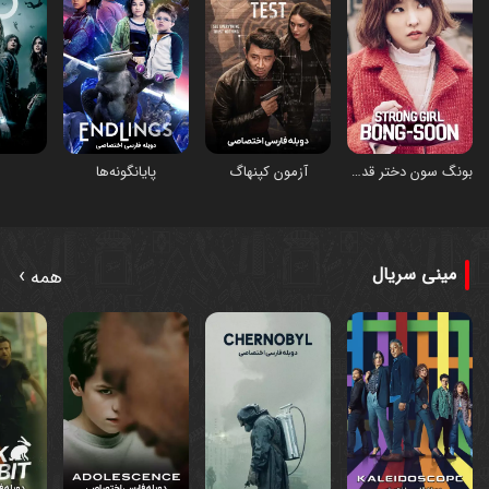
بونگ سون دختر قدرتمند
پایانگونه‌ها
آزمون کپنهاگ
›
مینی سریال
همه