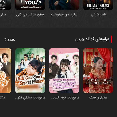
برگزیده‌ی سرنوشت
قصر شرقی
چطور جرات می‌ کنی
سفر 
›
درام‌های کوتاه چینی
همه
عشق و جنگ
ماموریت بچه: تبدیل مادر به یک ملکه
ماموریت مخفی نگهبان کوچک
ملاق