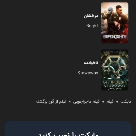
درخشان
Bright
ناخوانده
Stowaway
مایکت
فیلم
فیلم ماجراجویی
فیلم از گور برگشته
◄
◄
◄
مایکت را نصب کنید