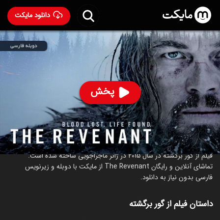
دانلود مایکت
فیلم از گور برگشته با دوبله فارسی
- The Revenant 2015
94
۸.۰
۵۷۹
%
پخش
ساخت آمریکا سال 2015
رده سنی ۱۸+
ماجراجویی
درام
درباره فیلم از گور برگشته
فیلم از گور برگشته در سال 2015 در ژانر ماجراجویی ساخته شده است.
تماشای آنلاین و رایگان The Revenant از مایکت با دوبله و زیرنویس
فارسی بدون نیاز به دانلود.
داستان فیلم از گور برگشته