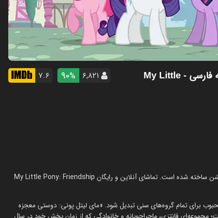
ه فارسی
90
۷.۶
۶,۸۲۱
%
- My Little
انیمیشن پونی کوچولوی من: دوستی جادوست در سال 2010 در ژانر انیمیشن ساخته شده است. تماشای آنلاین و رایگان My Little Pony: Friendship
 محبوب برای تمام گروه‌های سنی تبدیل شود. «مای لیتل پونی: دوستی معجزه
My Little Pon) یکی از همین آثار است؛ مجموعه‌ای فانتزی، ماجراجویانه و خانوادگی که از زمان پخش خود در سال