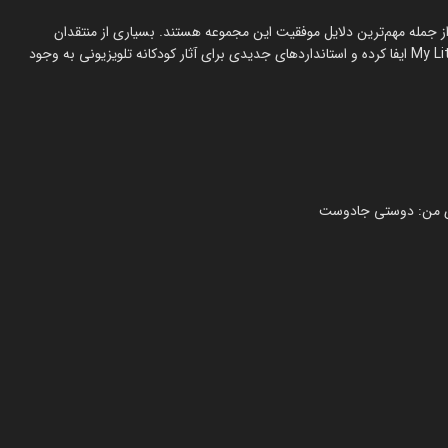
از جمله مهم‌ترین دلایل موفقیت این مجموعه هستند. بسیاری از منتقدان
معتقدند که این انیمیشن نقش مهمی در احیای محبوبیت برند My Little Pony ایفا کرده و استانداردهای جدیدی برای آثار کودکانه تلویزیونی به وجود
وی من: دوستی جادوست