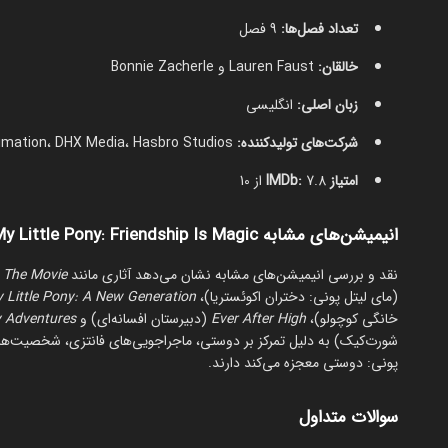
تعداد فصل‌ها:
9 فصل
خالقان:
Lauren Faust و Bonnie Zacherle
زبان اصلی:
انگلیسی
شرکت‌های تولیدکننده:
Allspark Animation، DHX Media، Hasbro Studios
امتیاز IMDb:
7.8 از 10
انیمیشن‌های مشابه My Little Pony: Friendship Is Magic
نقد و بررسی انیمیشن‌های مشابه نشان می‌دهد آثاری مانند
: The Movie
(مای لیتل پونی: دختران اکوئستریا)،
 Little Pony: A New Generation
خانگی کوچولو)،
Ever After High
(دبیرستان افسانه‌ای) و
y Adventures
شورت‌کیک) به دلیل تمرکز بر دوستی، ماجراجویی‌های فانتزی، شخصیت‌های
پونی: دوستی معجزه می‌کند دارند.
سوالات متداول