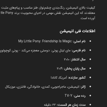
کیفیت بالای انیمیشن، رنگ‌بندی چشم‌نواز، طنز مناسب و پیام‌های مثبت 
آورده است.
اطلاعات فنی انیمیشن
نام اصلی:
My Little Pony: Friendship Is Magic
نام فارسی:
مای لیتل پونی: دوستی معجزه می‌کند - پونی کوچول
سال انتشار:
2010
سال پایان پخش:
2019
کشور سازنده:
آمریکا، کانادا
ژانر:
انیمیشن، ماجراجویی، کمدی، خانوادگی، فانتزی، موزیکال
رده سنی:
TV-Y
مدت زمان هر قسمت:
22 دقیقه