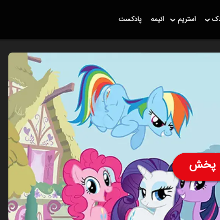
دک
استریم
انیمه
پادکست
پخش