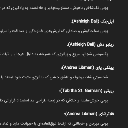
پونی تک‌شاخی باهوش، مسئولیت‌پذیر و علاقه‌مند به یادگیری که در ط
اپل‌جک (Ashleigh Ball):
پونی سخت‌کوش و صادقی که ارزش‌های خانوادگی و صداقت را سرلوحه
رینبو دش (Ashleigh Ball):
پگاسوسی شجاع، سریع و پرانرژی که همیشه به دنبال هیجان و اثبات ت
پینکی پای (Andrea Libman):
شخصیتی شاد، پرحرف و عاشق جشن که با انرژی مثبت خود لبخند را به
رریتی (Tabitha St. Germain):
پونی خوش‌سلیقه و خلاقی که در زمینه طراحی مد استعداد فراوانی دا
فلاترشای (Andrea Libman):
پونی مهربان و خجالتی که ارتباط فوق‌العاده‌ای با حیوانات دارد و نما