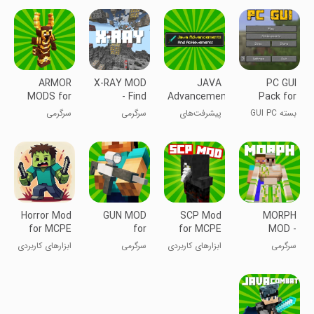
ماینکرافت
ماینکرفت
ماینکرافت
ماینکرفت
ARMOR
X-RAY MOD
JAVA
PC GUI
MODS for
- Find
Advancements
Pack for
Minecraft
Diamonds
Minecraft
Minecraft
بسته GUI PC
پیشرفت‌های
سرگرمی
سرگرمی
PE
برای ماینکرفت
جاوا در
PE
ماینکرفت
Horror Mod
GUN MOD
SCP Mod
MORPH
for MCPE
for
for MCPE
MOD -
Minecraft
Transform
سرگرمی
ابزارهای کاربردی
سرگرمی
ابزارهای کاربردی
into Mob