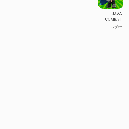
JAVA
COMBAT
Mod for
سرگرمی
Minecraft