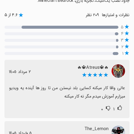
جاوا، نصب یک‌کلیک، تجربه بازی، Minecraft Bedrock.
نظرات و امتیازها
۲۰۹ نظر
۴.۶ از ۵
۵
۴
۳
۲
۱
🔥🔱Atreus🔱🔥
٢ مرداد ١٤٠٥
★★★★★
عالی واقا کار میکنه کسایی بلد نیستن من تا روز ها آینده یه ویدیو 
میزارم آموزش میدم مگر نه کار میکنه
۰
۱
The_Lemon
٥ خرداد ١٤٠٥