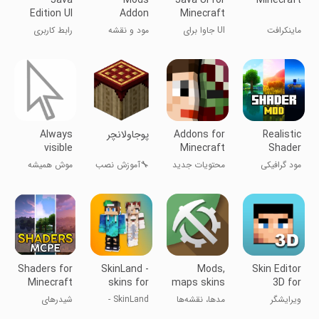
Java
Mods
Java UI for
Minecraft
Edition UI
Addon
Minecraft
for
Skins for
ماینکرافت
UI جاوا برای
مود و نقشه
رابط کاربری
Minecraft
Minecraft
ماینکرفت
برای ماینکرافت
نسخه جاوا برای
ماینکرفت
Realistic
Addons for
‏پوجاولانچر
Always
visible
Minecraft
Shader
mouse
Mod
مود گرافیکی
محتویات جدید
🔧آموزش نصب
موش همیشه
Minecraft
ماینکرافت
برای ماینکرافت
پوجاولانچر❕📌
قابل مشاهده
Shaders for
SkinLand -
Mods,
Skin Editor
Minecraft
skins for
maps skins
3D for
Textures
Minecraft
for
Minecraft
ویرایشگر
مدها، نقشه‌ها
SkinLand -
شیدرهای
Minecraft
اسکین
و اسکن برای
اسکین‌های
بافت‌های