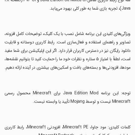
سه نوع رابط کاربری شامل Java Edition UI، Mixed UI و PvP UI (نسخه ۱.۸
Java)، تجربه بازی شما به طور کلی بهبود می‌یابد.
‏ویژگی‌های کلیدی این برنامه شامل نصب با یک کلیک، توضیحات کامل افزونه،
تصاویر و راهنمای استفاده و فعال‌سازی است. رابط کاربری دوستانه و قابلیت
دانلود رایگان نیز در دسترس کاربران قرار دارد. اگر این اپلیکیشن برای شما مفید
است، لطفاً با امتیاز ۵ ستاره و نظرات خود ما را حمایت کنید تا بتوانیم نقشه‌ها،
مودها، افزودنی‌ها و بسته‌های بافت و اسکین‌های بیشتری در آینده ارائه دهیم.
‏توجه: این برنامه Java Edition Mod برای Minecraft محصول رسمی
Minecraft نیست و توسط Mojang تأیید یا وابسته نیست.
‏کلمات کلیدی: مود جاوا، Minecraft PE، افزودنی Minecraft، رابط کاربری