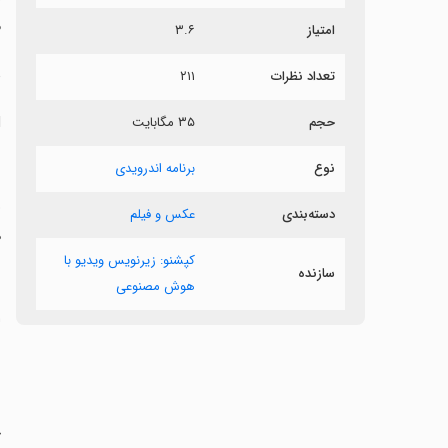
م
امتیاز
۳.۶
د
تعداد نظرات
۲۱۱
l
حجم
۳۵ مگابایت
نوع
برنامه اندرویدی
دسته‌بندی
عکس و فیلم
ه
کپشنو: زیرنویس ویدیو با
سازنده
هوش مصنوعی
س
‏