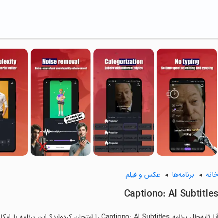
انه
برنامه‌ها
عکس و فیلم
Captiono: AI Subtitle
آیا تابه‌حال برنامه Captiono: AI Subtitles را امتحان