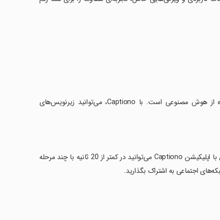
‏Captiono ابزاری قدرتمند برای تولید زیرنویس های ویدئویی خودکار با استفاده از هوش مصنوعی است. با Captiono، می‌توانید زیرنویس‌های
‏ایجاد زیرنویس برای ویدیوها همیشه یک کار دشوار و زمان‌بر بوده است. اما اکنون با اپلیکیشن Captiono می‌توانید در کمتر از 20 ثانیه با چند مرحله
که‌های اجتماعی به اشتراک بگذارید.