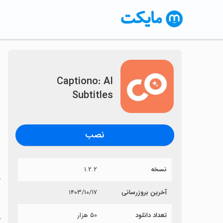
Captiono: AI
Subtitles
نصب
نسخه
۱.۲.۲
خ
آخرین بروزرسانی
۱۴۰۳/۱۰/۱۷
s
تعداد دانلود
۵۰ هزار