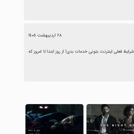
٢٨ اردیبهشت ١٤٠٥
هیچ تعهدی به اشتراکی که فروختن ندارن! وقتی پرداخت ریالی داری باید تو شرایط فعلی اینترنت بتونی خدمات بدی! از روز ابتدا تا امروز که 