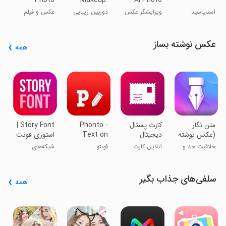
Photo
Makeup:
AI Photo
Editor&Enhancer
Face Editor
Editor
اسنپ‌سید
ویرایشگر عکس
دوربین زیبایی
عکس و فیلم
یوکم میکاپ
عکس نوشته بساز
همه
ع
س
ع
س
متن نگار
‏کارت پستال
Phonto -
‏‏‏Story Font |
(عکس نوشته
دیجیتال
Text on
استوری فونت
ساز)
Photos
خلاقیت حد و
آنلاین کارت
فونتو
شبکه‌های
مرز نداره
پستال بساز
اجتماعی
سلفی‌های جذاب بگیر
همه
e
-