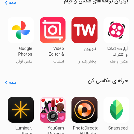
برترین برنامه‌های عکس و فیلم
همه
r
پ
ا
‏‏‏‏آپارات؛ تماشا
‏‏‏تلوبیون
Video
Google
و اشتراک
Editor &
Photos
ویدیو
Maker -
عکس و فیلم
پخش‌زنده و
اینشات
عکس گوگل
InShot
محتوای
اختصاصی
حرفه‌ای عکاسی کن
همه
b
e
t
آ
ع
Luminar:
YouCam
PhotoDirector:
Snapseed