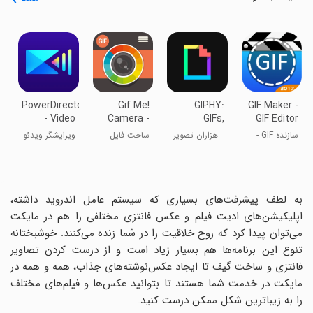
-
r
و
PowerDirector
Gif Me!
GIPHY:
GIF Maker -
- Video
Camera -
GIFs,
GIF Editor
Editor
GIF maker
Stickers &
سازنده GIF -
_ هزاران تصویر
ساخت فایل
ویرایشگر ویدئو
Clips
ویرایشگر GIF
متحرک گیف
گیف
به لطف پیشرفت‌های بسیاری که سیستم عامل اندروید داشته،
اپلیکیشن‌های ادیت فیلم و عکس فانتزی مختلفی را هم در مایکت
می‌توان پیدا کرد که روح خلاقیت را در شما زنده می‌کنند. خوشبختانه
تنوع این برنامه‌ها هم بسیار زیاد است و از درست کردن تصاویر
فانتزی و ساخت گیف تا ایجاد عکس‌نوشته‌های جذاب، همه و همه در
مایکت در خدمت شما هستند تا بتوانید عکس‌ها و فیلم‌های مختلف
را به زیباترین شکل ممکن درست کنید.