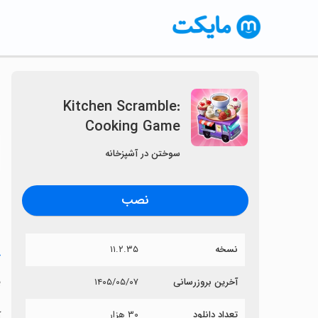
Kitchen Scramble:
Cooking Game
〈
سوختن در آشپزخانه
نصب
نسخه
۱۱.۲.۳۵
خ
e
آخرین بروزرسانی
۱۴۰۵/۰۵/۰۷
تعداد دانلود
۳۰ هزار