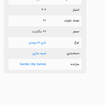
م
امتیاز
۳.۴
س
تعداد نظرات
۹۲
ب
حجم
۹۶ مگابایت
ز
م
نوع
بازی اندرویدی
دسته‌بندی
شبیه سازی
سازنده
Garden City Games