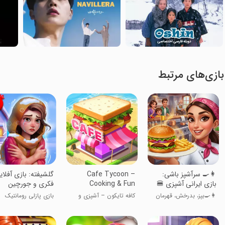
بازی‌های مرتبط
‏‏‏‏‏‏‏‏👩‍🍳 سرآشپز باشی:
Cafe Tycoon –
‏گلشیفته: بازی آفلای
بازی ایرانی آشپزی 🍔
Cooking & Fun
فکری و جورچین
👩‍🍳بپز، بدرخش، قهرمان
کافه تایکون – آشپزی و
بازی پازلی رومانتیک
شو
سرگرمی