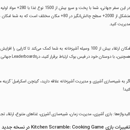
‏در این سفر جهانی، شم
متشکل از 2000+ سطح چالش‌انگیز در 80+ مکان مختلف 
دیریت کنید.
‏امکان ارتقاء بیش از 100 وسیله آشپزخانه به شما کمک می‌کند تا کارا
مچنین، با دوستان خود در فیس بوک ارتباط برقرار کنید، درLeaderboards جهانی رقابت کنید و موفقیت‌های خود را به اشتراک بگذارید.
اگر به شبیه‌سازی آشپزی و مدیریت آشپزخانه علاقه دارید، 'کیتچن اسکرامبل' گزین
نید!
کلیدواژه‌ها: بازی آشپزی، مدیریت زمان، شبیه‌سازی آشپزی، غذاهای متنوع، ارتقاء تجه
غییرات بازی Kitchen Scramble: Cooking Game در نسخه جدید