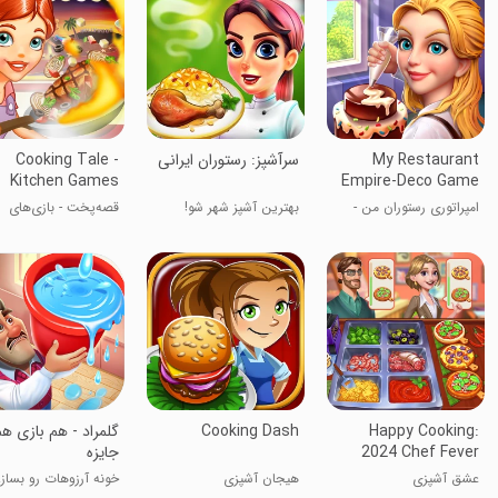
My Restaurant
سرآشپز: رستوران ایرانی
Cooking Tale -
Kitchen Games
Empire-Deco Game
امپراتوری رستوران من -
بهترین آشپز شهر شو!
قصه‌پخت - بازی‌های
بازی دکوری
آشپزی
Happy Cooking:
Cooking Dash
‏‏‏‏‏‏‏‏‏‏‏‏‏‏‏‏‏‏‏‏‏‏گلمراد - هم بازی 
2024 Chef Fever
جایزه
عشق آشپزی
هیجان آشپزی
خونه آرزوهات رو بساز.