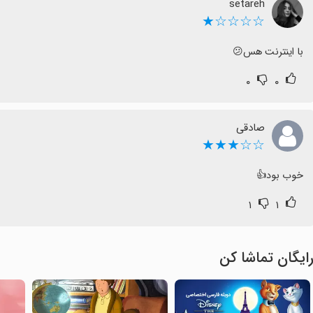
setareh
☆☆☆☆★
با اینترنت هس😕
۰
۰
صادقی
☆☆★★★
خوب بود👍
۱
۱
ایگان تماشا کن