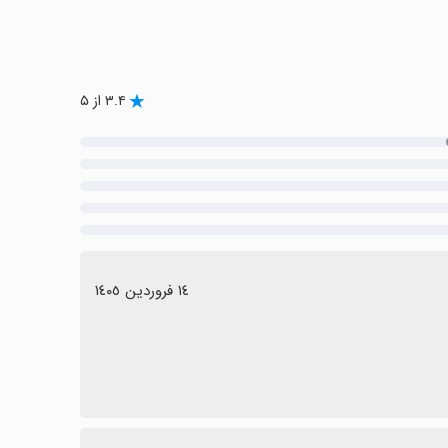
۳.۴ از ۵
١٤ فروردین ١٤٠٥