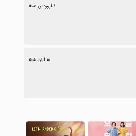
١ فروردین ١٤٠٥
١٥ آبان ١٤٠٤