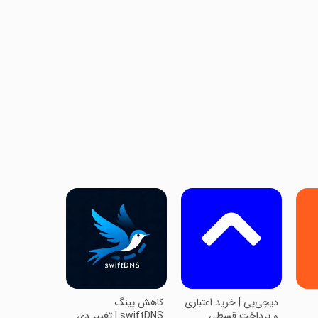
‏‏دیجی‌پی | خرید اعتباری
‏کاهش پینگ
و پرداخت قسطی
swiftDNS | تغییر دی