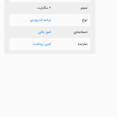
م
حجم
۶ مگابایت
د
نوع
برنامه اندرویدی
‏
دسته‌بندی
امور مالی
ف
سازنده
امین پرداخت
ر
‏
‏
‏
‏
‏
د