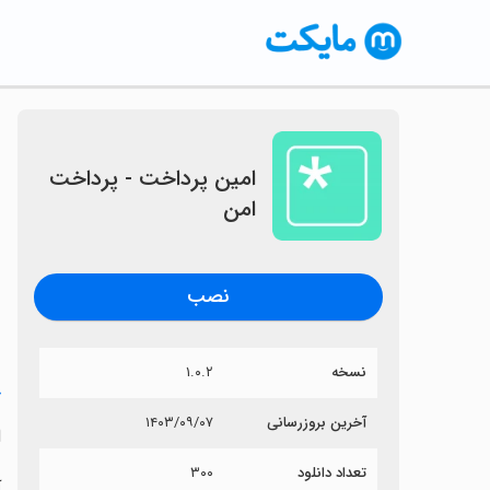
‏امین پرداخت - پرداخت
امن
نصب
نسخه
۱.۰.۲
خ
آخرین بروزرسانی
۱۴۰۳/۰۹/۰۷
‏
تعداد دانلود
۳۰۰
آ