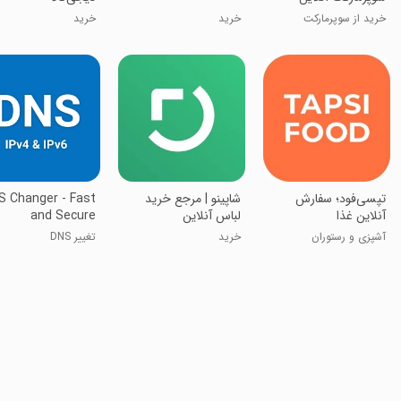
خرید از سوپرمارکت
خرید
خرید
‏‏‏تپسی‌فود؛ سفارش
‏‏‏‏‏شاپینو | مرجع خرید
S Changer - Fast
آنلاین غذا
لباس آنلاین
and Secure
آشپزی و رستوران
خرید
تغییر DNS