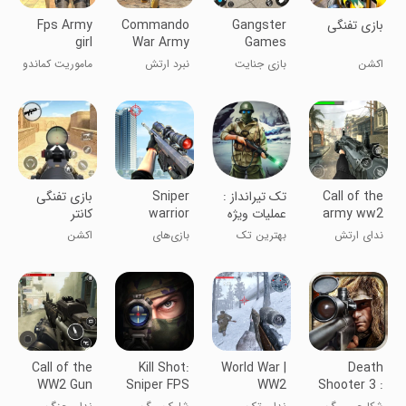
بازی تفنگی
Gangster
Commando
Fps Army
girl
War Army
Games
Commando
Game
Crime Sim
اکشن
بازی جنایت
نبرد ارتش
ماموریت کماندو
Mission
Offline
3D
شهری مافیای
کماندوها
دختر ارتش FPS
گانگستر
Call of the
تک تیرانداز :
Sniper
بازی تفنگی
army ww2
عملیات ویژه
warrior
کانتر
shooting
Sniper: Fire
ندای ارتش
بهترین تک
بازی‌های
اکشن
games
Games war
ww2 تک
تیرانداز جنگ
تیراندازی
duty
تیرانداز: بازیهای
باش
جنگجوی
جنگی
تک‌تیرانداز
Call of the
Kill Shot:
World War |
Death
WW2 Gun
Sniper FPS
WW2
Shooter 3 :
Games:
Shooting
kill shot