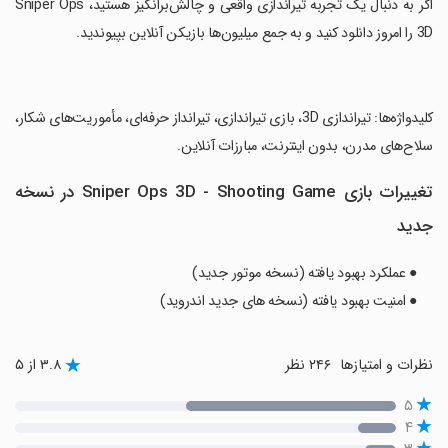
‏اگر به دنبال یک تجربه تیراندازی واقعی و چالش‌برانگیز هستید، Sniper Ops
3D را امروز دانلود کنید و به جمع میلیون‌ها بازیکن آنلاین بپیوندید.
‏کلیدواژه‌ها: تیراندازی 3D، بازی تیراندازی، تیرانداز حرفه‌ای، مأموریت‌های شکار،
سلاح‌های مدرن، بدون اینترنت، مبارزات آنلاین.
تغییرات بازی Sniper Ops 3D - Shooting Game در نسخه
جدید
● عملکرد بهبود یافته (نسخه موتور جدید)
● امنیت بهبود یافته (نسخه های جدید اندروید)
نظرات و امتیازها
۲۴۶ نظر
۳.۸ از ۵
۵
۴