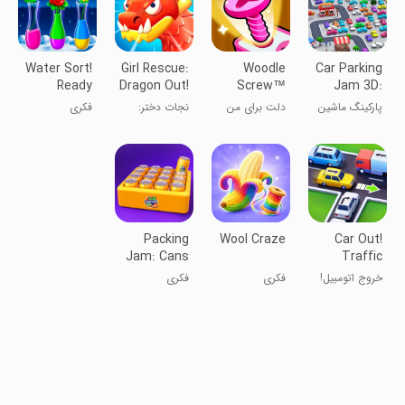
Water Sort!
Girl Rescue:
Woodle
Car Parking
Ready
Dragon Out!
Screw™
Jam 3D:
When You
Pin Nuts &
Drive Out
پارکینگ ماشین
دلت برای من
نجات دختر:
فکری
Are
Bolts
۳D: رانندگی به
تنگ شده؟ به
اژدها فرار!
بیرون
وودل پیچی
برگرد!
Packing
Wool Craze
Car Out!
Jam: Cans
Traffic
Sort Puzzle
Parking
خروج اتومبیل!
فکری
فکری
Games
بازی‌های
پارکینگ ترافیک