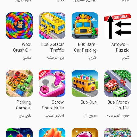
Jam
Puzzle
Games
معمای ترافیک
مرتب‌سازی مربا
Wool
Bus Go! Car
Bus Jam:
Arrows –
Crush® -
Traffic
Car Parking
Puzzle
Yarn Color
Jam
Games
Escape
فکری
فکری
برو! ترافیک
تفننی
Sort
اتوبوس
Parking
Screw
Bus Out
Bus Frenzy
Games:
Snap: Nuts
- Traffic
Parking
& Bolts
Jam
جنون اتوبوس -
خروج از
اسکرو اسنپ:
بازی‌های
Jam
Jam
ترافیک شلوغ
اتوبوس
شلوغی مهره‌ها
پارکینگ خودرو:
و پیچ‌ها
ترافیک پارک