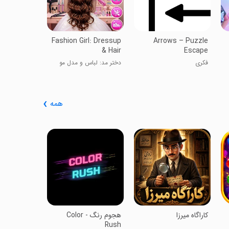
Fashion Girl: Dressup
Arrows – Puzzle
& Hair
Escape
فکری
دختر مد: لباس و مدل مو
همه
‏‏‏‏‏‏آی‌مغز | 
تقویت ذهن
حافظه، تمرکز
و...
‏کاراگاه میرزا
‏‏‏هجوم رنگ - Color
Rush