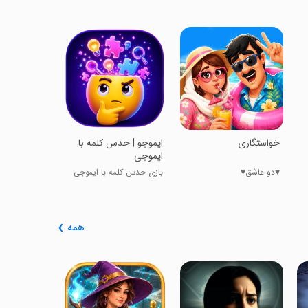
‏‏‏‏‏‏آی‌مغز | 
تقویت ذهن
حافظه، تمرکز
و...
‏‏‏‏‏‏‏‏‏خواستگاری
‏‏ایموجو | حدس کلمه با
ایموجی
♥️دو عاشق♥️
بازی حدس کلمه با ایموجی
همه
ame:prison
dventure 2
بازی فرار: ماجر