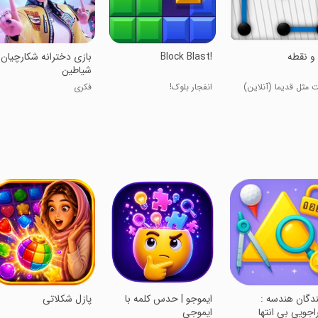
و نقطه
Block Blast!
‏بازی دخترانه شکارچیان
شیاطین
 مثل قدیما (آنلاین)
انفجار بلوک!
فکری
ویندگان هندسه :
‏‏ایموجو | حدس کلمه با
‏‏‏‏‏‏پازل شکلاتی
اجویی بی انتها
ایموجی