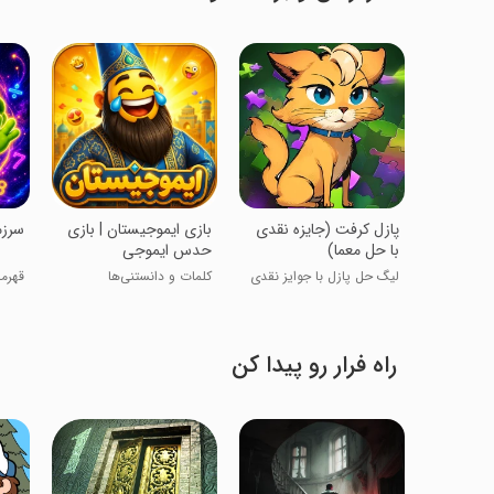
پازل کرفت (جایزه نقدی
‏بازی ایموجیستان | بازی
‏‏سرز
با حل معما)
حدس ایموجی
لیگ حل پازل با جوایز نقدی
کلمات و دانستنی‌ها
قهرم
راه فرار رو پیدا کن