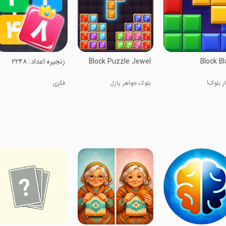
Block Bl
Block Puzzle Jewel
‏‏زنجیره اعداد: ۲۲۴۸
ر بلوک!
بلوک جواهر پازل
فکری