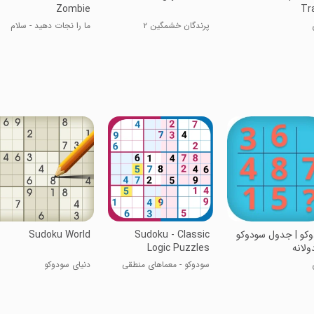
Zombie
Tr
پرندگان خشمگین ۲
ما را نجات دهید - سلام
زامبی
کو | جدول سودوکو
Sudoku - Classic
Sudoku World
ولانه
Logic Puzzles
سودوکو - معماهای منطقی
دنیاى سودوکو
کلاسیک