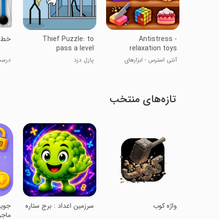
Antistress -
Thief Puzzle: to
‏خط 
pass a level
relaxation toys
آنتی استرس - ابزارهای
پازل دزد
درست
آرامش‌بخش
تازه‌های منتخب
‏‏واژه کوب
‏‏سرزمین اعداد : برج ستاره
‏‏‏ج
ماجر