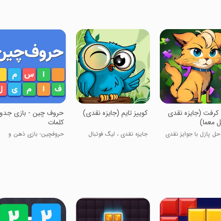
 کرفت (جایزه نقدی
کوییز تایم (جایزه نقدی)
‏‏‏‏‏‏‏‏‏حروف چین - بازی جد
ل معما)
کلمات
حل پازل با جوایز نقدی
جایزه نقدی ، لیگ فوتبال
حروفچین- بازی ذهن و
دانش