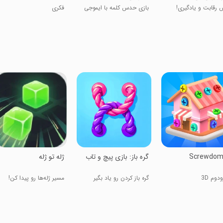
 رقابت و یادگیری!
بازی حدس کلمه با ایموجی
فکری
Screwdom
‏‏‏گره باز: بازی پیچ و تاب
‏ژله تو ژله
دوم 3D
گره باز کردن رو یاد بگیر
مسیر ژله‌ها رو پیدا کن!