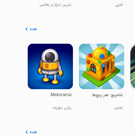
فکری
تمرین تمرکز و رفلکس
همه
ld a Bridge!
پل بساز
‏شاه‌پیچ: هنر پیچ‌ها
Mekorama
تفننی
پازلی مکوراما
همه