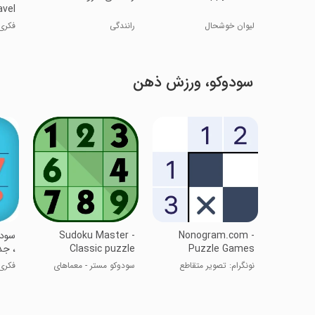
avel
لیوان خوشحال
رانندگی
فکری
سودوکو، ورزش ذهن
Nonogram.com -
Sudoku Master -
سودو
Puzzle Games
Classic puzzle
، جد
نونگرام: تصویر متقاطع
سودوکو مستر - معماهای
فکری
کلاسیک