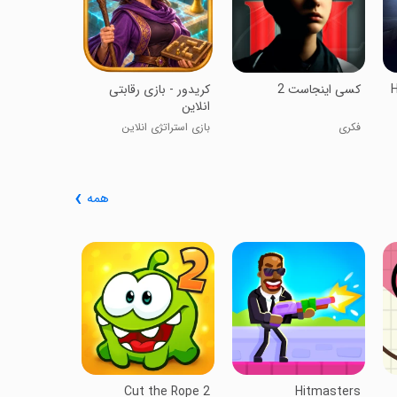
کسی اینجاست 2
‏‏‏‏‏‏کریدور - بازی رقابتی
انلاین
فکری
بازی استراتژی انلاین
همه
ends: Pipe
Games
افسانه‌های جری
لوله‌ای
Cut the Rope 2
Hitmasters