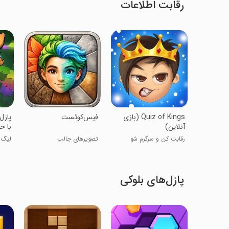
رقابت اطلاعات
‏‏Quiz of Kings (بازی
پازل
‏‏‏فِیس‌کوئست
آنلاین)
با ح
رقابت کن و سرگرم شو
لیگ 
تصویرهای جالب
پازل‌های بلوکی