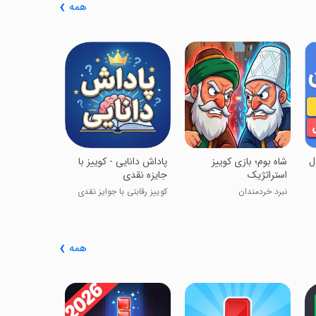
همه
 : بازی چالش
انحرافی
 و اسرارآمیز💡
‏‏‏‏‏‏‏‏‏پاداش دانایی - کوییز با
‏‏‏‏‏شاه بوم؛ بازی کوییز
‏‏
جایزه نقدی
استراتژیک
کوییز رقابتی با جوایز نقدی
نبرد خردمندان
همه
‏پازل بلوکی