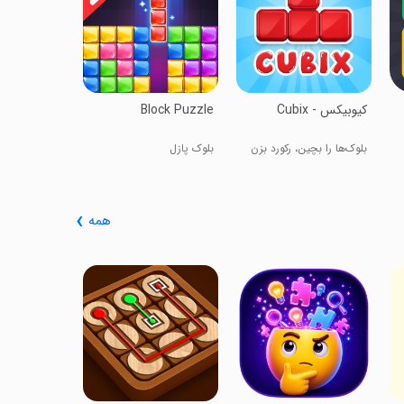
فکری
‏‏کیوبیکس - Cubix
Block Puzzle
بلوک‌ها را بچین، رکورد بزن
بلوک پازل
همه