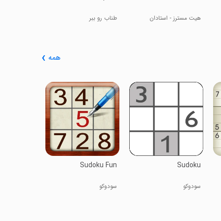
هیت مسترز - استادان
طناب رو ببر
تیراندازی
همه
Sudoku
سودوکو
Sudoku Fun
Sudoku
سودوکو
سودوکو