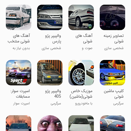
تصاویر زمینه
آهنگ های
والپیپر پژو
آهنگ های
شوتی
شوتی
پارس
شوتی منتخب
شخصی سازی
صوت و
شخصی سازی
بدون نیاز به
موسیقی
اینترنت
کلیپ ماشین
‏‏‏‏‏‏‏موزیک خاص
‏والپیپر پژو
‏‏اسپرت سوار:
شوتی
شوتی(ماشین)
405
مسابقات
آنلاین
سرگرمی
با ماخودرورو
سرگرمی
اسپرت سوار
کامل یادبگیر!
باش!