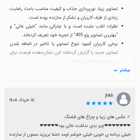
تصاویر زیبا، نورپردازی جذاب و کیفیت مناسب باعث رضایت
زیادی از طرف کاربران و تشکر از سازنده بوده است.
نظرات اغلب مثبت است و با عباراتی مانند “خیلی عالی” و
“بهترین تصاویر پژو 405” از تجربه خود تعریف کرده‌اند.
برخی کاربران کمبود تنوع تصاویر یا تاخیر در اضافه شدن
تصاویر جدید را گزارش کرده‌اند؛ این نشان‌دهنده فرصت برای
بهبود فرمول انتشار محتواست.
بیشتر
تعداد محدود تصاویر و گاهی دشواری در تنظیم تصاویر به
عنوان پس‌زمینه از جمله نکات مطرح شده است که بهبود
سهولت استفاده را می‌طلبد.
jhkh
با وجود این محدودیت‌ها، کلیت تجربه کاربری مثبت است و
١٥ خرداد ١٤٠٥
★★★★★
کاربران انتظار به‌روزرسانی‌های سریع‌تر و مجموعه گسترده‌تری
از تصاویر را دارند.
به طور کلی، والپیپر پژو 405 با کیفیت و زیبایی مطلوب،
گزینه‌ای خوش‌ذوق برای دوستداران این خودرو است و
خیلی برنامه ی خوبی خیلی خوشم اومد حتما بریزید ممنون از سازنده 