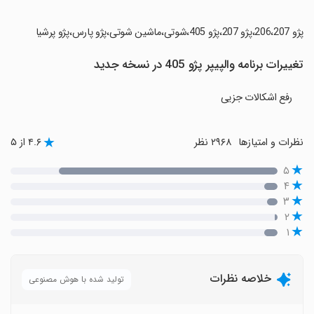
‏پژو 206،207،پژو 207،پژو 405،شوتی،ماشین شوتی،پژو پارس،پژو پرشیا
تغییرات برنامه والپیپر پژو 405 در نسخه جدید
رفع اشکالات جزیی
نظرات و امتیازها
۲۹۶۸ نظر
۴.۶ از ۵
۵
۴
۳
۲
۱
خلاصه نظرات
تولید شده با هوش مصنوعی