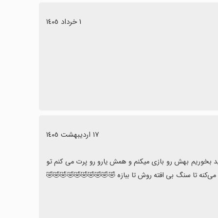
١ خرداد ١٤٠٥
١٧ اردیبهشت ١٤٠٥
بهترین بازی دنیا خیلی باحاله من همش اونجایی که سنگ پرتاب می کنه نباید بخوریم بهش رو بازی میکنم و همش يارو رو پرت می کنم تو 
دیوار و وقتی اون می افته برش میدارم میزارمش روی اونجایی که سنگ پرتاب می‌کنه تا سنگ بی افته روش تا ببازه 🤣🤣🤣🤣🤣🤣🤣🤣🤣🤣