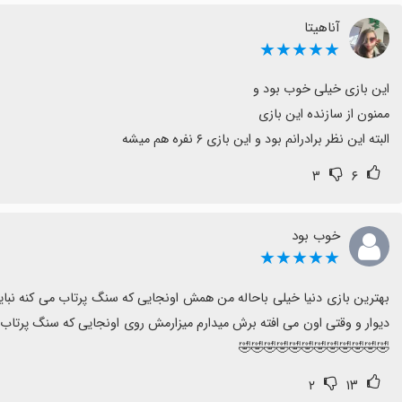
آناهیتا
★★★★★
البته این نظر برادرانم بود و این بازی ۶ نفره هم میشه
۳
۶
خوب بود
★★★★★
🤣🤣🤣🤣🤣🤣🤣🤣🤣🤣🤣🤣
۲
۱۳