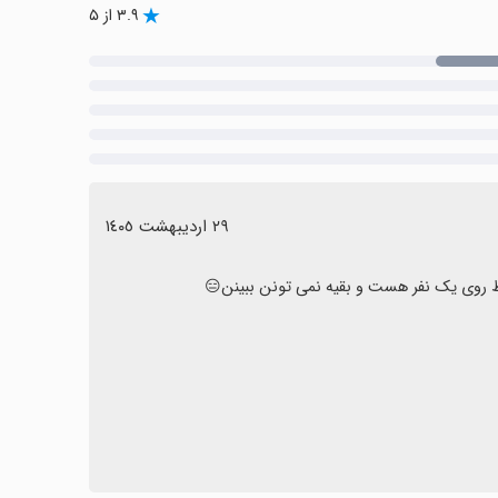
۳.۹ از ۵
٢٩ اردیبهشت ١٤٠٥