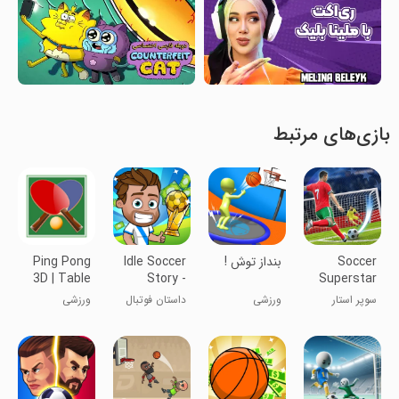
بازی‌های مرتبط
Soccer
بنداز توش !
Idle Soccer
Ping Pong
3D | Table
Story -
Superstar
Tennis
Tycoon
سوپر استار
ورزشی
داستان فوتبال
ورزشی
RPG
فوتبالی
غیرفعال - بازی
نقش‌آفرینی
تیکون