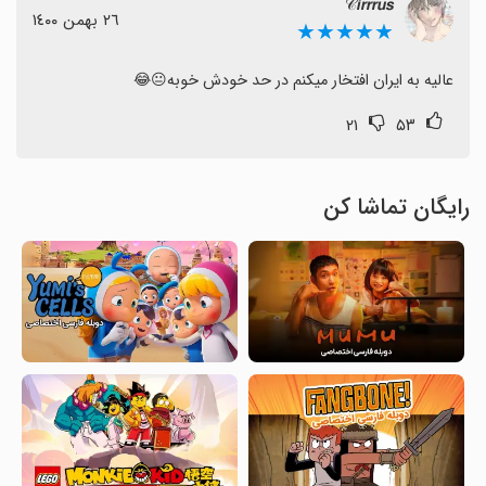
𝒞𝙞𝙧𝙧𝙧𝙪𝙨‌
٢٦ بهمن ١٤٠٠
★★★★★
عالیه به ایران افتخار میکنم در حد خودش خوبه😐😂
۲۱
۵۳
رایگان تماشا کن