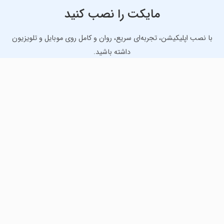
مایکت را نصب کنید
با نصب اپلیکیشن، تجربه‌ای سریع، روان و کامل روی موبایل و تلویزیون
داشته باشید.
دانلود نسخه موبایل
دانلود نسخه تلویزیون TV
لذت دانلود جدیدترین بازی‌ها و بهترین برنامه‌های اندروید از
مایکت!
دانلود جدیدترین بازی‌های اندروید برای اوقات فراغت و دریافت
بهترین برنامه‌های کاربردی برای انجام انواع فعالیت‌های روزانه. لینک