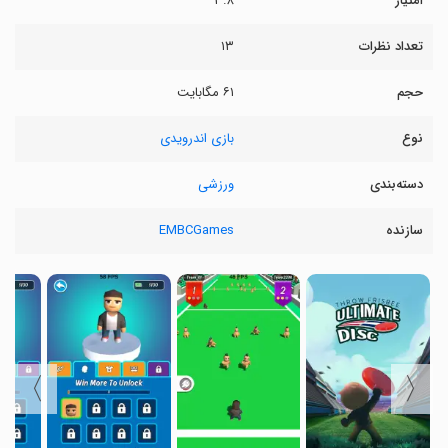
امتیاز
۳.۸
تعداد نظرات
۱۳
حجم
۶۱ مگابایت
نوع
بازی اندرویدی
دسته‌بندی
ورزشی
سازنده
EMBCGames
〉
〈