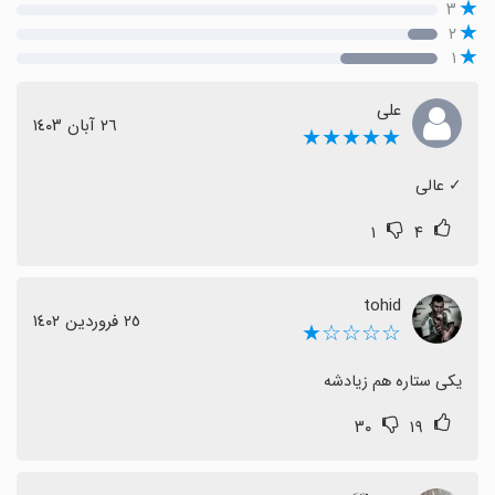
۳
۲
۱
علی
٢٦ آبان ١٤٠٣
★★★★★
‏✓ عالی
۱
۴
tohid
٢٥ فروردین ١٤٠٢
☆☆☆☆★
یکی ستاره هم زیادشه
۳۰
۱۹