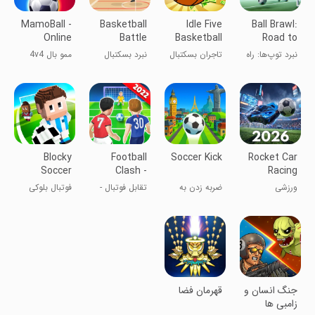
MamoBall -
Basketball
Idle Five
Ball Brawl:
Online
Battle
Basketball
Road to
Soccer
tycoon
Final Cup
نبرد توپ‌ها: راه
تاجران بسکتبال
نبرد بسکتبال
ممو بال 4v4
به سوی جام
Idle Five
فوتبال آنلاین
نهایی
Blocky
Football
Soccer Kick
Rocket Car
Soccer
Clash -
Racing
Mobile
Games 3D
ورزشی
ضربه زدن به
تقابل فوتبال -
فوتبال بلوکی
Soccer
فوتبال
فوتبال موبایلی
جنگ انسان و
قهرمان فضا
زامبی ها