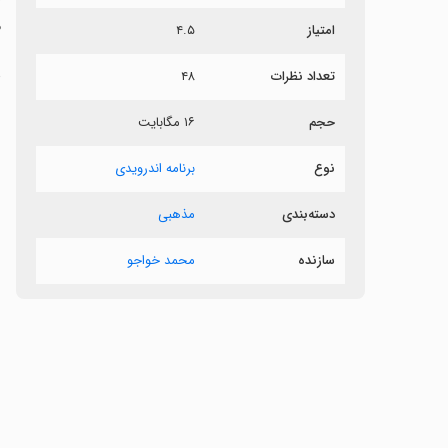
م
امتیاز
۴.۵
د
تعداد نظرات
۴۸
‏
حجم
۱۶ مگابایت
‏
نوع
برنامه اندرویدی
‏
دسته‌بندی
مذهبی
‏
سازنده
محمد خواجو
‏
‏
‏
‏