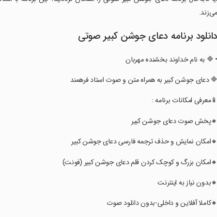
ی‌زند.
انلود برنامه ‏‏‏دعای جوشن کبیر صوتی
• ‏‏‏‏‏‏‏‏‏‏‏‏‏‏‏‏🔷 به نام خداوند بخشنده مهربان
‏‏‏‏‏‏‏‏‏‏‏‏‏‏‏‏🔷 دعای جوشن کبیر به همراه متن و صوت استاد فرهمند
‏‏‏‏‏‏‏‏‏‏‏‏‏‏‏‏📱معرفی امکانات برنامه :
‏‏‏‏‏‏‏‏‏‏‏‏‏‏‏‏🔸پخش صوت دعای جوشن کبیر
‏‏‏‏‏‏‏‏‏‏‏‏‏‏‏‏🔸امکان نمایش و حذف ترجمه فارسی دعای جوشن کبیر
‏‏‏‏‏‏‏‏‏‏‏‏‏‏‏‏🔸امکان بزرگ و کوچک کردن قلم دعای جوشن کبیر (فونت)
‏‏‏‏‏‏‏‏‏‏‏‏‏‏‏‏🔸بدون نیاز به اینترنت
‏‏‏‏‏‏‏‏‏‏‏‏‏‏‏‏🔸کاملا آفلاین و داخلی-بدون دانلود صوت