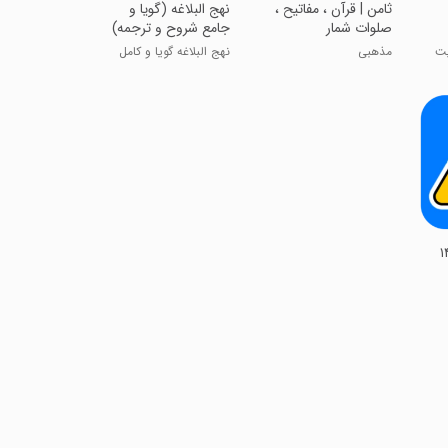
‏‏ثامن | قرآن ، مفاتیح ،
‏نهج البلاغه (گویا و
صلوات شمار
جامع شروح و ترجمه)
یت
مذهبی
نهج البلاغه گویا و کامل