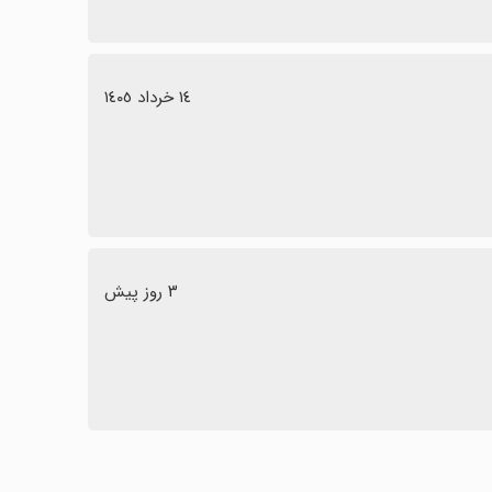
١٤ خرداد ١٤٠٥
٣ روز پیش