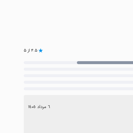
۴.۵ از ۵
٦ مرداد ١٤٠٥