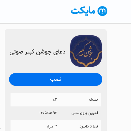
‏‏‏دعای جوشن کبیر صوتی
نصب
نسخه
۱.۲
خ
آخرین بروزرسانی
۱۴۰۵/۰۵/۱۴
‏
تعداد دانلود
۳ هزار
آ