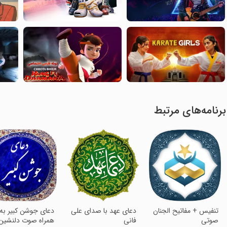
برنامه‌های مرتبط
تنفیس + مفاتیح الجنان
‏دعای عهد با صدای علی
دعای جوشن کبیر به
صوتی
فانی
همراه صوت دلنشین