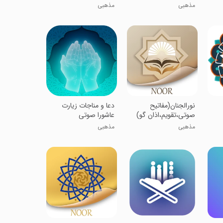
مذهبی
مذهبی
‏‏نورالجنان(مفاتیح
‏دعا و مناجات زیارت
صوتی،تقویم،اذان گو)
عاشورا صوتی
مذهبی
مذهبی