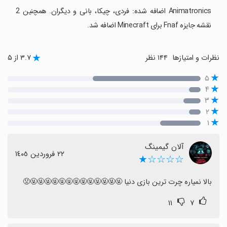
Animatronics اضافه شده: فردی، چیکا، بانی و دیگران. همچنین 2
نقشه جایزه Fnaf برای Minecraft اضافه شد.
نظرات و امتیازها
۱۴۴ نظر
۳.۷ از ۵
۵
۴
۳
۲
۱
آلان گیمینگ
٢٢ فروردین ١٤٠٥
☆☆☆☆★
بالا نمیاره چرت ترین بازی دنیا 🤬🤬🤬🤬🤬🤬🤬🤬🤬🤬🤬🤬🤬😡
۱۱
۷