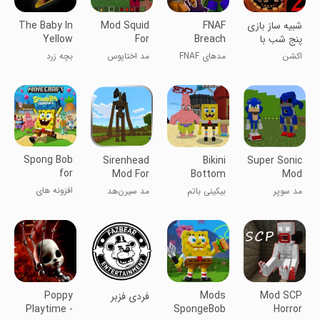
شبیه ساز بازی
FNAF
Mod Squid
The Baby In
پنج شب با
Breach
For
Yellow
فردی2
Mods for
Minecraft
اکشن
مد‌های FNAF
مد اختاپوس
بچه زرد
PE Game
Minecraft
Breach برای
برای بازی
ماینکرفت
ماینکرافت PE
Spong Bob
Sirenhead
Bikini
Super Sonic
for
Mod For
Bottom
Mod
Minecraft
MCPE
Minecraft
Minecraft
افزونه های
مد سوپر
بیکینی باتم
مد سیرن‌هد
ماینکرافت
سونیک در
ماینکرافت
برای MCPE
ماینکرفت
Poppy
Mods
Mod SCP
‏‏‏فردی فزبر
Playtime -
SpongeBob
Horror