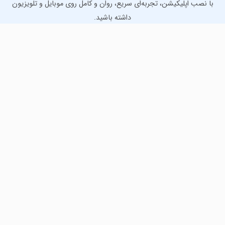
با نصب اپلیکیشن، تجربه‌ای سریع، روان و کامل روی موبایل و تلویزیون
داشته باشید.
دانلود نسخه موبایل
دانلود نسخه تلویزیون TV
لذت دانلود جدیدترین بازی‌ها و بهترین برنامه‌های اندروید از
مایکت!
دانلود جدیدترین بازی‌های اندروید برای اوقات فراغت و دریافت
بهترین برنامه‌های کاربردی برای انجام انواع فعالیت‌های روزانه. لینک
مستقیم، رایگان و سریع، تست شده و امن با نصب خودکار دیتا‍.