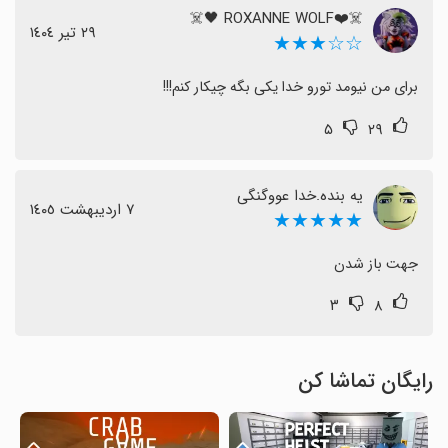
☠️❤️ROXANNE WOLF 🖤☠️
٢٩ تیر ١٤٠٤
☆☆★★★
برای من نیومد تورو خدا یکی بگه چیکار کنم!!!
۵
۲۹
یه بنده.‌خدا عووگنگی
٧ اردیبهشت ١٤٠٥
★★★★★
جهت باز شدن
۳
۸
رایگان تماشا کن