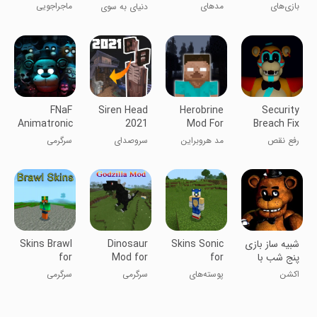
Chapter 5
For
Games for
بازی‌های
مدهای
ماجراجویی
دنیای به سوی
Minecraft
MCPE
ترسناک مد
باب‌اسفنجی
فناف
SCP برای
برای ماینکرفت
MCPE
FNaF
Siren Head
Herobrine
Security
Animatronic
2021
Mod For
Breach Fix
for
Minecraft
Minecraft
رفع نقص
مد هروبراین
سروصدای
سرگرمی
Minecraft
PE
امنیتی
برای ماینکرفت
سرخگون ۲۰۲۱
PE
در ماینکرافت
شبیه ساز بازی
Skins Sonic
Dinosaur
Skins Brawl
پنج شب با
for
Mod for
for
فردی
Minecraft
Minecraft
Minecraft
اکشن
پوسته‌های
سرگرمی
سرگرمی
PE
PE
PE
سونیک برای
ماینکرفت PE