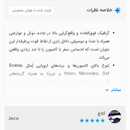
خلاصه نظرات
تولید شده با هوش مصنوعی
گرافیک فوق‌العاده و واقع‌گرایی بالا در جاده، تونل و عوارضی
همراه با صدا و موسیقی داخل بازی از نقاط قوت پرطرفدار این
عنوان است که احساس سفر با کامیون را تا حد زیادی واقعی
می‌کند.
تنوع بالای کامیون‌ها و برندهای اروپایی (مثل Scania،
Volvo، Mercedes، Daf و غیره) به همراه گزینه‌های
کاستوم‌سازی دقیق بیرونی و داخلی بسیار محبوب است،
بیشتر
هرچند برخی کاربران دوست دارند برندهای بیشتری مثل
بنزهای جدید یا کامیون‌های ایرانی هم اضافه شوند.
تجربه چند نفره و آنلاین، همراه با امکان بازی دو نفره، مورد
کلاچ
تأیید مخاطبان است اما هنوز گاهی مشکلات اتصال و
پریروز
★★★★★
بروزرسانی‌ها و عدم پایداری آنلاین گزارش می‌شود که نیازمند