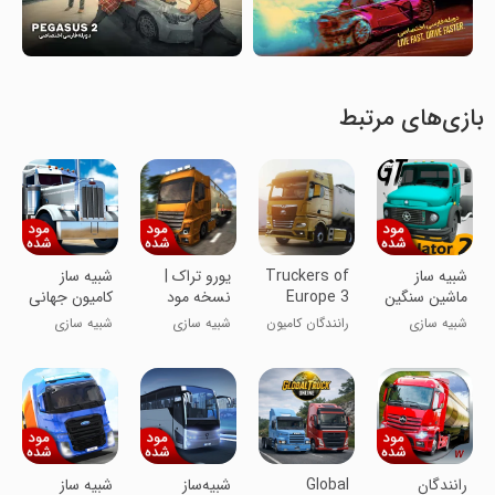
بازی‌های مرتبط
شبیه ساز
Truckers of
یورو تراک |
شبیه ساز
ماشین سنگین
Europe 3
نسخه مود
کامیون جهانی
2 | نسخه مود
شده
| نسخه مود
شبیه سازی
رانندگان کامیون
شبیه سازی
شبیه سازی
شده
شده
اروپا ۳
رانندگان
Global
شبیه‌ساز
شبیه ساز