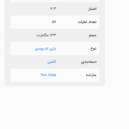
امتیاز
۴.۳
د
تعداد نظرات
۵۴
ق
حجم
۱۳۳ مگابایت
ا
نوع
بازی اندرویدی
د
دسته‌بندی
اکشن
سازنده
Yso Corp