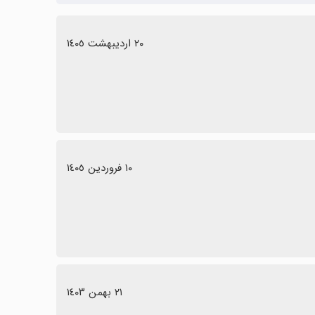
٢٠ اردیبهشت ١٤٠٥
١٠ فروردین ١٤٠٥
٢١ بهمن ١٤٠٣