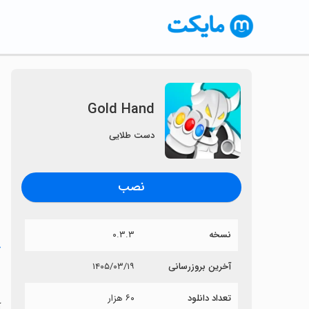
Gold Hand
دست طلایی
نصب
نسخه
۰.۳.۳
خ
آخرین بروزرسانی
۱۴۰۵/۰۳/۱۹
d
تعداد دانلود
۶۰ هزار
آی