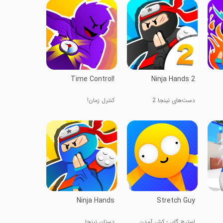
Time Control!
Ninja Hands 2
دست‌های نینجا 2
کنترل زمان!
Ninja Hands
Stretch Guy
استرچ گای - کش آمدن
دستان نینجا