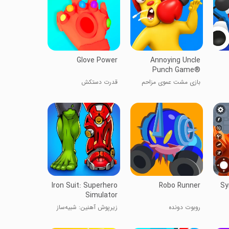
Glove Power
Annoying Uncle
Punch Game®
بازی مشت عموی مزاحم
قدرت دستکش
Iron Suit: Superhero
Robo Runner
Sy
Simulator
روبوت دونده
زیرپوش آهنین: شبیه‌ساز
ابرقهرمان