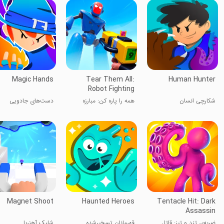
Magic Hands
Tear Them All:
Human Hunter
Robot Fighting
شکارچی انسان
همه را پاره کن: مبارزه
دست‌های جادویی
ربات‌ها
Magnet Shoot
Haunted Heroes
Tentacle Hit: Dark
Assassin
ضربه‌ی تند و تیز: قاتل
قهرمانان تسخیرشده
شلیک آهنربا