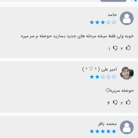
۱
حامد
☆☆★★★
خوبه ولی فقط میشه مرحله های جدید بسازید حوصله م سر میره
۱
۲
امیر علی (＾▽＾)
☆☆☆★★
حوصله سربره🙄
۴
۲
محمد باقر
★★★★★