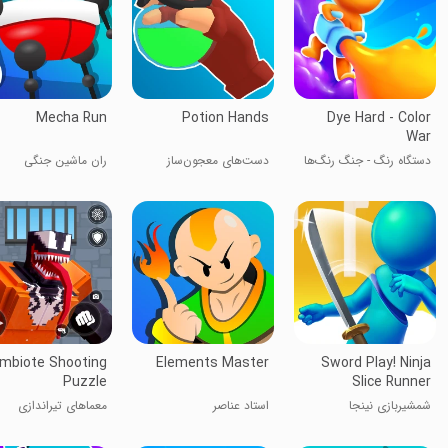
Mecha Run
Potion Hands
Dye Hard - Color
War
دستگاه رنگ - جنگ رنگ‌ها
دست‌های معجون‌ساز
ران‌ ماشین جنگی
mbiote Shooting
Elements Master
Sword Play! Ninja
Puzzle
Slice Runner
شمشیربازی نینجا
استاد عناصر
معماهای تیراندازی
همزیستی