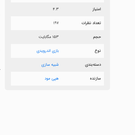
امتیاز
۴.۳
د
تعداد نظرات
۱۹۷
ن
حجم
۱۵۳ مگابایت
ا
نوع
بازی اندرویدی
دسته‌بندی
شبیه سازی
ک
سازنده
هپی مود
‏
‏
‏
‏