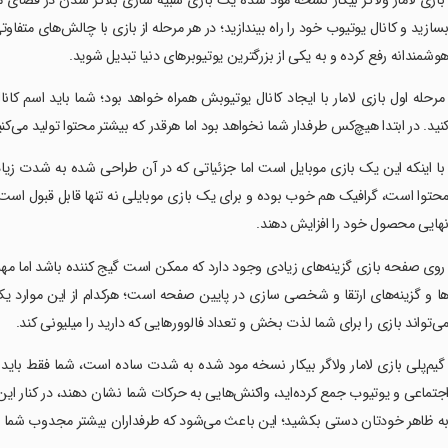
 بازی لامار ولاگر بیکار نسخه مود شده یک بازی شبیه سازی بلاگر شدن در فضای 
سازید و کانال یوتیوب خود را راه بیندازید؛ در هر مرحله از بازی با چالش‌های متفاو
وشمندانه رفع کرده و به یکی از بزرگترین یوتیوبرهای دنیا تبدیل شوید.
 مرحله اول بازی لامار با ایجاد کانال یوتیوبش همراه خواهد بود؛ شما باید اسم کانا
نید. در ابتدا هیچ‌کس طرفدار شما نخواهد بود اما هرقدر که بیشتر محتوا تولید می‌کن
 با اینکه این یک بازی موبایل است اما جزئیاتی که در آن طراحی شده به شدت زیاد
حتوا است، گرافیک هم خوب بوده و برای یک بازی موبایلی نه تنها قابل قبول است ب
هایی محصول خود را افزایش دهند.
 روی صفحه بازی گزینه‌های زیادی وجود دارد که ممکن است گیج کننده باشد اما مهم‌تر
ا و گزینه‌های ارتقا و شخصی سازی در پایین صفحه است؛ هرکدام از این موارد یک 
ی‌تواند بازی را برای شما لذت بخش و تعداد فالوورهایی که دارید را میلیونی کند.
 گیم‌پلی بازی لامار ولاگر بیکار نسخه مود شده به شدت ساده است، شما فقط باید 
جتماعی و یوتیوب جمع کرده‌اید، واکنش‌هایی به حرکات شما نشان دهند، در کنار این
ه ظاهر خودتان دستی بکشید؛ این باعث می‌شود که طرفداران بیشتر مجدوب شما شو