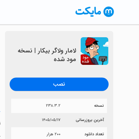
لامار ولاگر بیکار | نسخه
مود شده
نصب
نسخه
۲۳۸.۳.۲
خ
آخرین بروزرسانی
۱۴۰۵/۰۵/۱۷
ل
تعداد دانلود
۲۰۰ هزار
آ