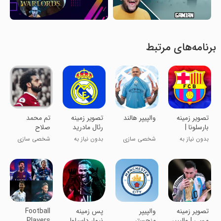
برنامه‌های مرتبط
‏تصویر زمینه
والپیپر هالند
‏‏تصویر زمینه
تم محمد
بارسلونا |
رئال مادرید
صلاح
والپیپر
بدون نیاز به
شخصی سازی
بدون نیاز به
شخصی سازی
اینترنت
اینترنت
‏‏تصویر زمینه
والپیپر
پس زمینه
Football
مسی | والپیپر
منچستر
نیمار داسیلوا
Players