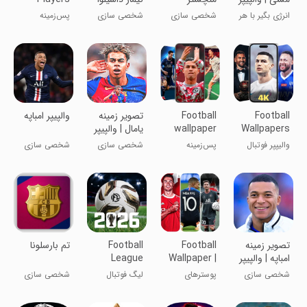
سیتی
HD |2022
Wallpaper
انرژی بگیر با هر
شخصی سازی
شخصی سازی
پس‌زمینه
بار نگاه
بازیکنان فوتبال
Football
Football
‏تصویر زمینه
والپیپر امباپه
Wallpapers
wallpaper
یامال | والپیپر
HD
والیپپر فوتبال
پس‌زمینه
شخصی سازی
شخصی سازی
HD 4K 2024
فوتبال
‏تصویر زمینه
Football
Football
تم بارسلونا
امباپه | والپیپر
Wallpaper |
League
2026
4K
شخصی سازی
پوسترهای
لیگ فوتبال
شخصی سازی
فوتبال | 4K
2026