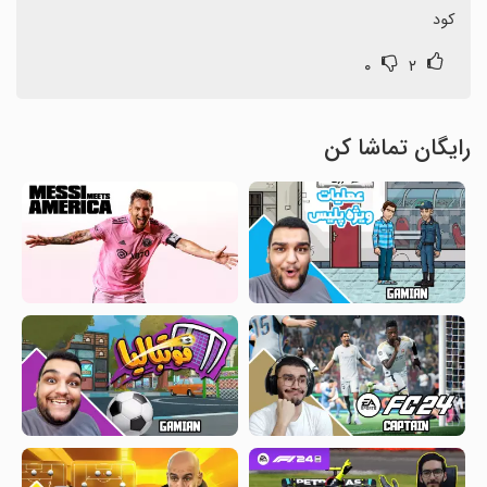
کود
۰
۲
رایگان تماشا کن