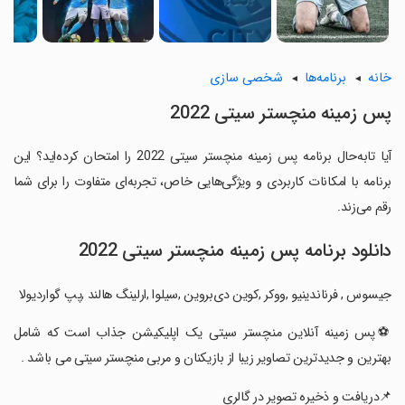
خانه
برنامه‌ها
شخصی سازی
پس زمینه منچستر سیتی 2022
آیا تابه‌حال برنامه پس زمینه منچستر سیتی 2022 را امتحان کرده‌اید؟ این
برنامه با امکانات کاربردی و ویژگی‌هایی خاص، تجربه‌ای متفاوت را برای شما
رقم می‌زند.
دانلود برنامه پس زمینه منچستر سیتی 2022
جیسوس , فرناندینیو ,ووکر ,کوین دی‌بروین ,سیلوا ,ارلینگ هالند ,پپ گواردیولا
‏⚽️پس زمینه آنلاین منچستر سیتی یک اپلیکیشن جذاب است که شامل
بهترین و جدیدترین تصاویر زیبا از بازیکنان و مربی منچستر سیتی می باشد .
‏📌دریافت و ذخیره تصویر در گالری