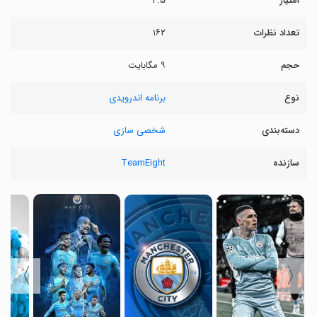
امتیاز
۴.۵
تعداد نظرات
۱۶۲
حجم
۹ مگابایت
نوع
برنامه اندرویدی
دسته‌بندی
شخصی سازی
سازنده
TeamEight
〉
〈