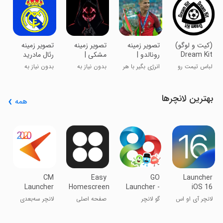
s
ت
‏‏‏‏‏(کیت و لوگو)
‏‏تصویر زمینه
‏تصویر زمینه
‏‏تصویر زمینه
Dream Kit
رونالدو |
مشکی |
رئال مادرید
والپیپر
والپیپر
لباس تیمت رو
انرژی بگیر با هر
بدون نیاز به
بدون نیاز به
انتخاب کن
بار نگاه
اینترنت
اینترنت
بهترین لانچرها
همه
S
m
ل
CM
Easy
GO
Launcher
Launcher
Homescreen
Launcher -
iOS 16
3D -
Themes&Wallpapers
لانچر آی او اس
گو لانچر
صفحه اصلی
لانچر سه‌بعدی
Themes,
۱۶
آسان
سی‌ام
Wallpapers