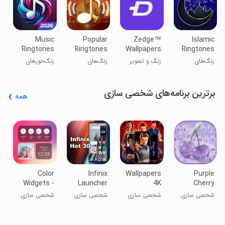
r
™
ز
ا
Music
Popular
Zedge™
Islamic
Ringtones
Ringtones
Wallpapers
Ringtones
2026
for Android
&
and Songs
زنگ‌های
زنگ و تصویر
زنگ‌های
زنگ‌خورهای
Ringtones
اسلامی و
زمینه زدگی
محبوب برای
موسیقی ۲۰۲۵
آهنگ‌ها
اندروید
برترین برنامه‌های شخصی سازی
همه
g
w
e
ش
E
Color
Infinix
Wallpapers
Purple
Widgets -
Launcher
4K
Cherry
iOS
for Android
Stranger
Super
شخصی سازی
شخصی سازی
شخصی سازی
شخصی سازی
Widgets
Things
Theme