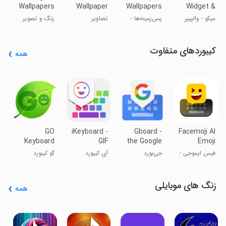
Wallpapers
Wallpaper
Wallpapers
Widget &
&
Expert
Live
میکو - والپیپر
پس‌زمینه‌ها -
تصاویر
زنگ و تصویر
Ringtones
Wallpaper
زنده و ویجت
والپیپرها
پس‌زمینه 4K
زمینه زدگی
کیبوردهای متفاوت
همه
r
-
s
ج
ص
ح
GO
iKeyboard -
Gboard -
Facemoji AI
Keyboard
GIF
the Google
Emoji
Lite - Emoji
keyboard,Funny
Keyboard
Keyboard
فیس ایموجی -
جی‌بورد
آی کیبورد
گو کیبورد
keyboard,
Emoji, FREE
صفحه کلید
Free
Stickers
شکلک‌دار
Theme, GIF
زنگ های موبایلی
همه
s