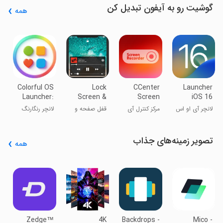
گوشیت رو به آیفون تبدیل کن
همه
l
S
5
م
آ
Colorful OS
Lock
CCenter
Launcher
Launcher:
Screen &
Screen
iOS 16
Themes
Notifications
Recorder
لانچر آی او اس
مرکز کنترل آی
قفل صفحه و
لانچر رنگارنگ
iOS 15
۱۶
او اس ۱۵
نوتیفیکیشن‌های
iOS 15
تصویر زمینه‌های جذاب
همه
™
e
s
ب
Zedge™
4K
Backdrops -
Mico -