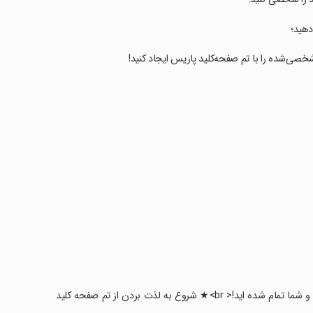
دهید؛
خصی‌شده را با تم صفحه‌کلید پاریس ایجاد کنید!
‏★ پس از انتخاب گزینه 'تنظیم تم فعال' را انتخاب کنید. گزینه های سفارشی سازی، و شما تمام شده اید!< br>★ شروع به لذت بردن از تم صفحه کلید