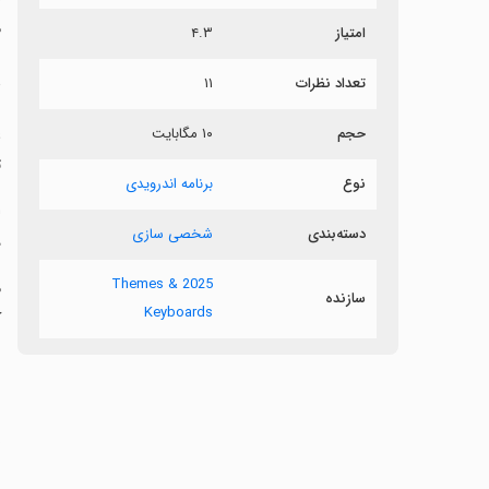
م
امتیاز
۴.۳
د
تعداد نظرات
۱۱
حجم
۱۰ مگابایت
ع
ت
نوع
برنامه اندرویدی
‏
دسته‌بندی
شخصی سازی
د
2025 Themes &
‏
سازنده
Keyboards
ک
‏
‏
ص
‏