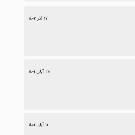
١٧ آذر ١٤٠٢
٢٨ آبان ١٤٠١
١١ آبان ١٤٠١