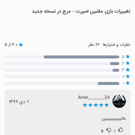
تغییرات بازی ماشین اسپرت - مرج در نسخه جدید
.
نظرات و امتیازها
۶۲ نظر
۴.۰ از ۵
۵
۴
۳
۲
۱
Amin______24
٦ دی ١٣٩٩
★★★★★
عالییییییییییی
۵
۱