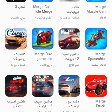
Merge
شتاب
Merge Car -
‏‏شتاب 3
Muscle Car:
بی‌نهایت:
Idle Merge
Cars
بازی ماشین
Cars
ادغام
شتاب، سرعت و
ادغام ماشین -
بازی ماشین
Merger
آنلاین
خودروهای
هیجان
ماشین‌های
چندنفره ایرانی
عضلانی: ادغام
اینجاست
ادغام‌آمیز
خودروها
Merge
ماشین اسپرت
Merge Bike
‏‏‏‏‏‏کلاسیک
Spaceship:
2 : دریفت
game Idle
ریسینگ:
Space
Tycoon
ماشین
ادغام سفینه
نیم کلاچ
بازی ادغام
خیابونا رو به
Games
مسابقه درگ
فضایی:
دریفت بکش
موتور سیکلت -
آتیش بکش
بازی‌های فضایی
تاجر بیکار
Merge
دنده دو :
ماشین اسپرت
ماشین اسپرت
Truck:
ترافیک
2 : پارکینگ
: رانندگی
Monster