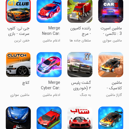
‏‏‏‏‏ماشین اسپرت
راننده کامیون
Merge
‏جی تی: کلوپ
3 : تاکسی -
- مرج
Neon Car:
سرعت - بازی
پلیس
Idle Car
ماشین درگ
ماشین سواری
سلطان جاده ها
ادغام ماشین
خفن ترین
Merge
ریس
چند نفره
باش
نئونی: ادغام
راننده شهر شو
بی‌کار
ماشین
‏‏‏‏گشت پلیس
Merge
کلاچ
کلاسیک -
٢ (خودروی
Cyber Car:
مرج
پلیس)
Highway
گاراژ ماشین
به جنگ
ادغام ماشین
ماشین سواری
Racer
های کلاسیک
خلافکاران برو!
سایبری: راننده
چند نفره
بزرگراه