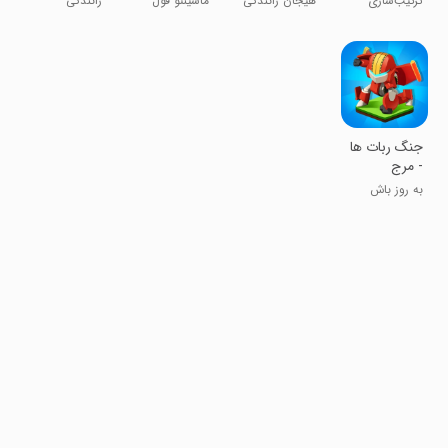
ترکیب‌سازی
هیجان رانندگی
ماشینتو فول
رانندگی
Truck
کامیون: کامیون
در ایران
اسپرت کن
غول‌پیکر
جنگ ربات ها
- مرج
به روز باش