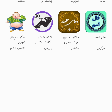
کتاب
سرگرمی
پزشکی و
مذهبی
المثل ها
سلامت
فال اسم
دانلود دعای
شکم شش
چگونه چاق
عهد صوتی
تکه در ۳۰ روز
شویم +
برنامه رژیم
سرگرمی
مذهبی
ورزشی
تناسب اندام
لاغری