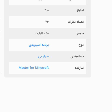
ش
امتیاز
۴.۰
مد
تعداد نظرات
۷۴
حجم
۱۰ مگابایت
on
نوع
برنامه اندرویدی
دسته‌بندی
سرگرمی
ر
سازنده
Master for Minecraft
خ
‏
ر