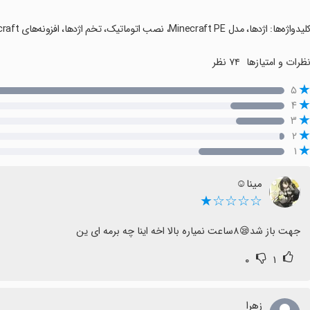
کلیدواژه‌ها: اژدها، مدل Minecraft PE، نصب اتوماتیک، تخم اژدها، افزونه‌های Minecraft، دنیای خلاقانه، بازی رایگان
ظرات و امتیازها
۷۴ نظر
۵
۴
۳
۲
۱
مینا☺️
☆☆☆☆★
جهت باز شد😪۸ساعت نمیاره بالا اخه اینا چه برمه ای ین
۰
۱
زهرا