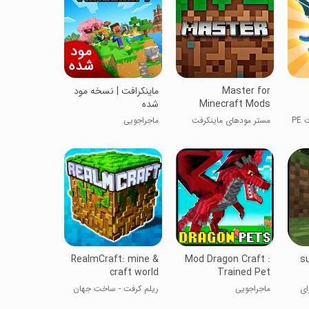
Master for
ماینکرافت | نسخه مود
Minecraft Mods
شده
مد اژدها برای ماینکرفت PE
مستر مودهای ماینکرفت
ماجراجویی
RealmCraft: mine &
Mod Dragon Craft :
s
craft world
Trained Pet
ای
ماجراجویی
ریلم کرفت - ساخت جهان
سه‌بعدی با بلوک