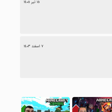
١٥ تیر ١٤٠٥
٧ اسفند ١٤٠٣