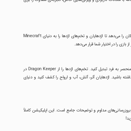
مدل اژدها برای Minecraft PE یک لانچر کاربردی رایگان است که به شما این امکان را می‌دهد تا اژدهایان و تخم‌های اژدها را به دنیای Minecraft
‏با استفاده از این مدل، می‌توانید دنیای مکعبی خسته‌کننده خود را به یک محیط منحصر به فرد تبدیل کنید. تخم‌های اژدها را از Dragon Keeper در
اشته باشید. اژدهایان آتر، آتش، آب و ارواح را کشف کنید و دنیای
بروزرسانی‌های مداوم و توضیحات جامع است. این اپلیکیشن کاملاً
ید!