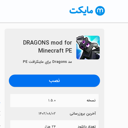
DRAGONS mod for
Minecraft PE
〈
مد Dragons برای ماینکرافت PE
نصب
نسخه
۱.۵.۰
خ
E
آخرین بروزرسانی
۱۴۰۲/۰۸/۰۲
تعداد دانلود
۲۴ هزار