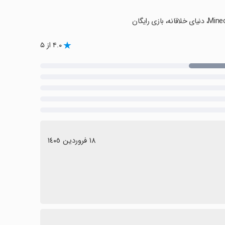
۴.۰ از ۵
١٨ فروردین ١٤٠٥