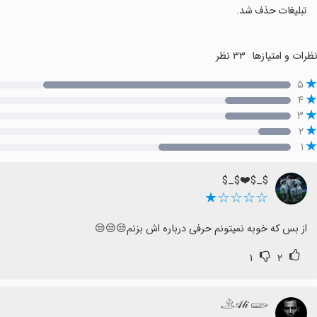
تبلیغات حذف شد.
ظرات و امتیازها
۳۳ نظر
۵
۴
۳
۲
۱
$_$❤️$_$
☆☆☆☆★
از بس که خوبه نمیتونم حرفی درباره اش بزنم😒😒😒
۱
۲
𓄂𝒜𝓁𝒾 𓆃