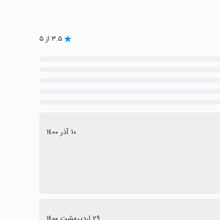
۳.۵ از ۵
١٠ آذر ١٤٠٠
٢٩ اردیبهشت ١٤٠٠