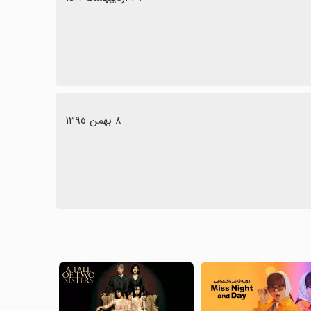
٨ بهمن ١٣٩٥