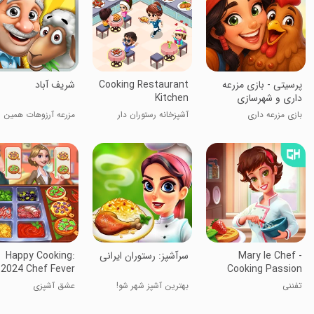
‏‏‏‏‏‏‏پرسیتی - بازی مزرعه
Cooking Restaurant
‏‏‏‏‏‏‏‏‏شریف آباد
داری و شهرسازی
Kitchen
بازی مزرعه داری
آشپزخانه رستوران دار
مزرعه آرزوهات همین
جاست!!!
Mary le Chef -
سرآشپز: رستوران ایرانی
Happy Cooking:
2024 Chef Fever
Cooking Passion
تفننی
بهترین آشپز شهر شو!
عشق آشپزی