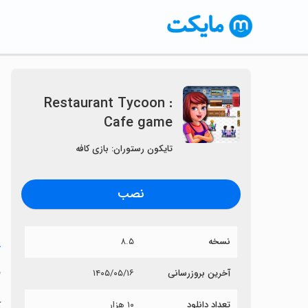
Restaurant Tycoon :
Cafe game
تایکون رستوران: بازی کافه
نصب
نسخه
۸.۵
خ
e
آخرین بروزرسانی
۱۴۰۵/۰۵/۱۶
تعداد دانلود
۱۰ هزار