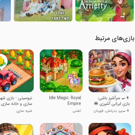
بازی‌های مرتبط
‏‏‏‏‏‏‏‏👩‍🍳 سرآشپز باشی:
Idle Magic: Royal
‏‏‏‏‏‏نیوسیتی - بازی شهر
بازی ایرانی آشپزی 🍔
Empire
سازی و خانه سازی
👩‍🍳بپز، بدرخش، قهرمان
تفننی
شبیه سازی
شو