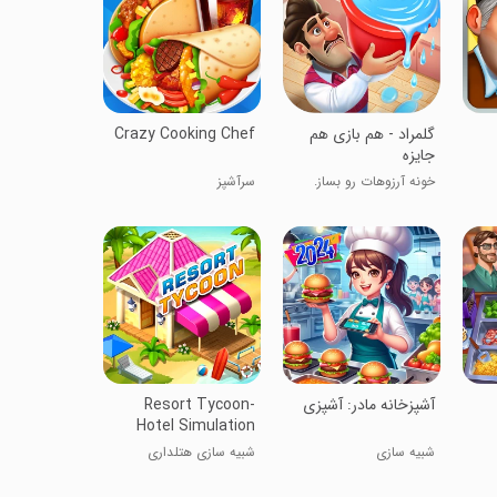
‏‏‏‏‏‏‏‏‏‏‏‏‏‏‏‏‏‏‏‏‏‏گلمراد - هم بازی هم
Crazy Cooking Chef
جایزه
خونه آرزوهات رو بساز.
سرآشپز
آشپزخانه مادر: آشپزی
Resort Tycoon-
Hotel Simulation
شبیه سازی
شبیه سازی هتلداری
سرمایه داران