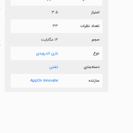
م
امتیاز
۳.۵
ت
تعداد نظرات
۳۳
حجم
۱۶ مگابایت
ه
س
نوع
بازی اندرویدی
دسته‌بندی
تفننی
سازنده
AppOn Innovate