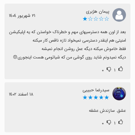
پیمان هژبری
٢١ شهریور ١٤٠٤
☆☆☆☆★
بعد از اون همه دسترسیهای مهم و خطرناک خواستن که یه اپلیکیشن 
دیگه نمیدونم شاید روی گوشی من که شیائومی هست اینجوری😞
۰
۱
سیدرضا حبیبی
١٨ اسفند ١٤٠٢
★★★★★
عشق. سازندش عشقه
۰
۱