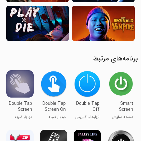
برنامه‌های مرتبط
Double Tap
Double Tap
Double Tap
Smart
Screen
Screen On
Off
Screen
On/Off
and Off
On/Off
صفحه نمایش
ابزارهای کاربردی
دو بار ضربه
دو بار ضربه
Auto
هوشمند روشن/
برای روشن/
برای روشن/
خاموش خودکار
خاموش کردن
خاموش کردن
صفحه
صفحه