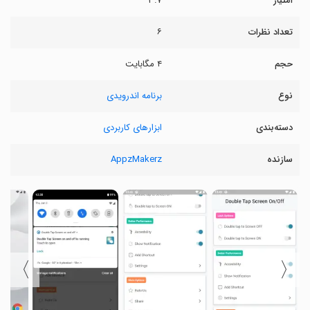
امتیاز
۳.۷
تعداد نظرات
۶
حجم
۴ مگابایت
نوع
برنامه اندرویدی
دسته‌بندی
ابزارهای کاربردی
سازنده
AppzMakerz
〉
〈