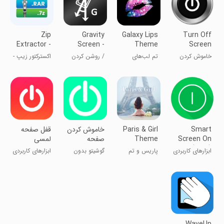
Zip
Gravity
Galaxy Lips
Turn Off
Extractor -
Screen -
Theme
Screen
UnZIP &
On/Off
خاموش کردن
تم لب‌های
/ روشن کردن
اکسترکتور زیپ -
UnRAR
صفحه
کهکشان
خودکار صفحه
UnZIP و
نمایش
UnRAR
Smart
Paris & Girl
خاموش کردن
قفل صفحه
Screen On
Theme
صفحه
لمسی
Off (New)
ابزارهای کاربردی
پاریس و تم
گوشیتو بدون
ابزارهای کاربردی
دختر
دکمه خاموش
کن!
WaveUp