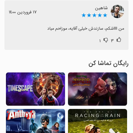
شاهین
١٧ فروردین ١٤٠٠
★★★★★
من ااااشکم، سازندش خیلی آقایه، موزاحم میاد
۱
۳
رایگان تماشا کن