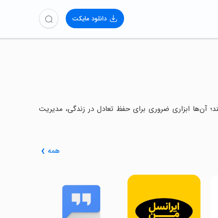
دانلود مایکت
تند؛ آن‌ها ابزاری ضروری برای حفظ تعادل در زندگی، مدیریت
همه
‏‏‏‏‏‏‏‏‏گپ جی 
هوش مصنوع
ابزارهای کاربر