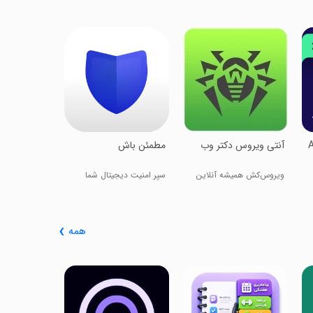
بیت‌بان | آن
ضدفیشینگ، ق
گالری مخفی
آنتی ویروس، ق
A
‏‏‏‏‏آنتی ویروس دکتر وب
‏‏‏مطمئن باش
ویروس‌کش همیشه آنلاین
سپر امنیت دیجیتال شما
همه
‏‏‏تارگتیو | ه
مدیریت عاد
سبک زندگی