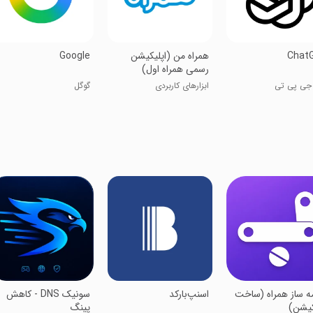
Chat
‏‏‏‏‏‏‏‏‏‏‏همراه من (اپلیکیشن
Google
رسمی همراه اول)
ی پی تی
ابزارهای کاربردی
گوگل
‏‏برنامه ساز همراه (ساخت
‏‏‏اسنپ‌‎‎بارکد
‏‏سونیک DNS - کاهش
کیشن)
پینگ