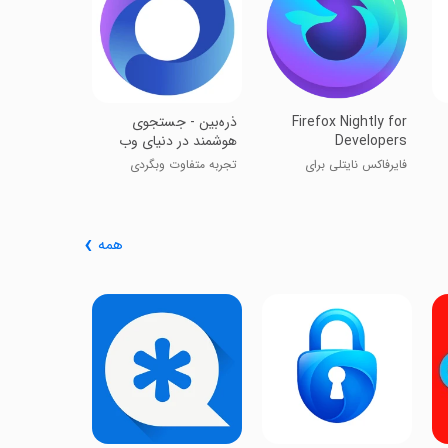
موتور جستجوی
Firefox Nightly for
‏‏‏‏‏ذره‌بین - جستجوی
Developers
هوشمند در دنیای وب
فایرفاکس نایتلی برای
تجربه متفاوت وبگردی
توسعه‌دهندگان
همه
بیت‌بان | آن
ضدفیشینگ، ق
گالری مخفی
آنتی ویروس، ق