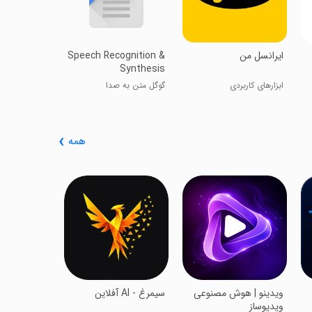
ایرانسل من
Speech Recognition &
Synthesis
ابزارهای کاربردی
گوگل متن به صدا
همه
‏درسیتو
اپی برای درس 
‏‏ویدینو | هوش مصنوعی
‏‏‏‏‏سیمرغ - AI آفلاین
ویدیوساز