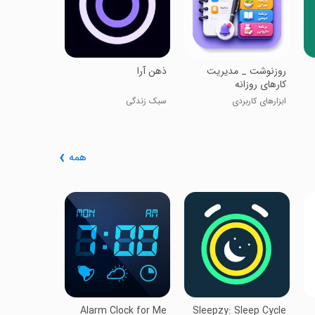
‏روزنوشت _ مدیریت
‏ذهن آرا
کارهای روزانه
ابزارهای کاربردی
سبک زندگی
همه
Alarm
ساعت زنگدار 
Alarm Clock for Me
Sleepzy: Sleep Cycle