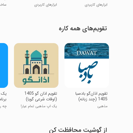
ابزارهای کاربردی
ابزارهای کاربردی
ساخت
کدنو
تقویم‌های همه کاره
‏‏تقویم اذان‌گو بادصبا
‏‏‏‏‏تقویم اذان گو 1405
‏‏‏یک
1405 (چند زبانه)
(اوقات شرعی گویا)
برنا
مذهبی
یک اپ مذهبی تمام عیار!
چه رو
از گوشیت محافظت کن