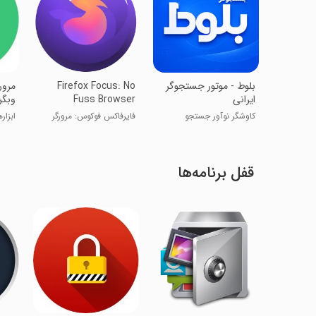
‏‏‏‏‏‏بلوط - موتور جستجوگر
Firefox Focus: No
مرور
ایرانی
Fuss Browser
وبگر
کاوشگر نوآور جستجو
فایرفاکس فوکوس: مرورگر
ابزار
بدون دردسر
قفل برنامه‌ها