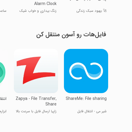
Alarm Clock
🚀 بهبود سبک زندگی
زنگ بیداری و خواب شیک
ساعت
فایل‌هات رو آسون منتقل کن
ShareMe: File sharing
Zapya - File Transfer,
‏انتق
Share
شیر می - انتقال فایل
زاپیا ارسال فایل با سرعت بالا
ابزار
شیائومی