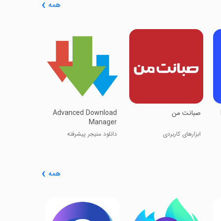
همه
‏دیتاگیر
چقد اینترنت 
‏‏‏صبانت من
Advanced Download
Manager
ابزارهای کاربردی
دانلود منیجر پیشرفته
همه
osoft Bing
Search