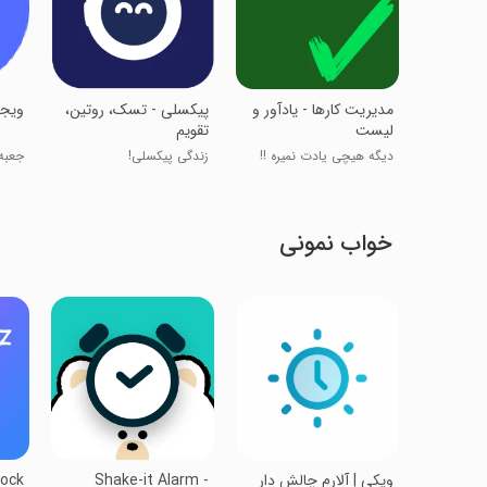
‏مدیریت کارها - یادآور و
‏‏‏‏‏‏‏‏‏‏‏پیکسلی - تسک، روتین،
‏‏‏‏و
لیست
تقویم
دیگه هیچی یادت نمیره !!
زندگی پیکسلی!
جعبه 
خواب نمونی
‏وِیکی | آلارم چالش دار
Shake-it Alarm -
lock