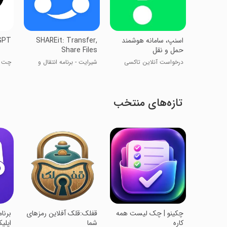
اسنپ، سامانه هوشمند
SHAREit: Transfer,
GPT
حمل و نقل
Share Files
درخواست آنلاین تاکسی
شیر‌ایت - برنامه انتقال و
چت ج
دریافت سریع فایل
تازه‌های منتخب
‏چکینو | چک لیست همه
‏قفلک:قلک آفلاین رمزهای
‏‏‏‏‏
کاره
شما
اپلی