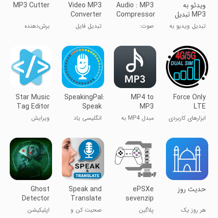
ویدئو به
Audio : MP3
Video MP3
MP3 Cutter
MP3 تبدیل
Compressor
Converter
تبدیل ویدیو به
صوت:
تبدیل فایل
برش‌دهنده
MP3
فشرده‌سازی
تصویری به
MP3
MP3
صوتی
Star Music
SpeakingPal:
MP4 to
Force Only
Tag Editor
Speak
MP3
LTE
English
Converter
(4G/5G)
ابزارهای کاربردی
مبدل MP4 به
انگلیسی یاد
ویرایش
MP3
بگیر، انگلیسی
تگ‌های آهنگ
صحبت کن
‏‏‏‏‏‏‏‏‏‏‏‏حدیث روز
ePSXe
Speak and
Ghost
Detector
Translate
sevenzip
Prank App
Languages
Plugin
هر روز یک
پلاگین
صحبت کن و
اپلیکیشن