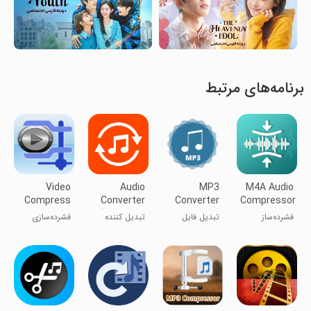
برنامه‌های مرتبط
Video
Audio
MP3
M4A Audio
Compress
Converter
Converter
Compressor
(MP3 AAC
فشرده‌ساز
تبدیل فایل
تبدیل کننده
فشرده‌سازی
OPUS)
صوتی M4A
های صوتی به
صدا (MP3
ویدیو
یکدیگر
AAC OPUS)