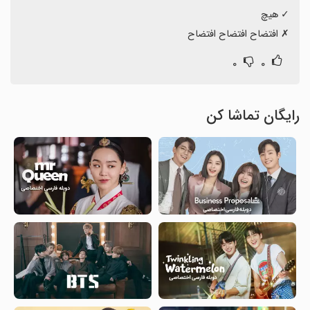
‏✗ افتضاح افتضاح افتضاح
۰
۰
رایگان تماشا کن