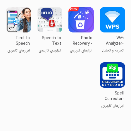
حدیث جدید
sevenzip
زبان‌ها را ترجمه
شوخی
ePSXe
کن
تشخیص روح
Text to
Speech to
Photo
WiFi
Speech
Text
Recovery -
Analyzer-
TTS_Text
_Voice
Data
WPS WIFI
تجزیه و تحلیل
ابزارهای کاربردی
ابزارهای کاربردی
ابزارهای کاربردی
Reader
Keyboard
Recovery
Tester
WiFi - تستر
WiFi WPS
Spell
Corrector:
Spell
ابزارهای کاربردی
Checker